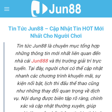
Bỏ
qua
nội
dung
Tin Tức Jun88 – Cập Nhật Tin HOT Mới
Nhất Cho Người Chơi
Tin tức Jun88 là chuyên mục tổng hợp
những thông tin mới nhất liên quan đến
nhà cái
Jun888
và thị trường giải trí trực
tuyến. Tại đây, người chơi có thể cập nhật
nhanh các chương trình khuyến mãi, sự
kiện nổi bật, lịch thi đấu thể thao cũng
như những thay đổi quan trọng về dịch
vụ. Nội dung được biên tập rõ ràng, chính
xác và cập nhật thường xuyên, giúp