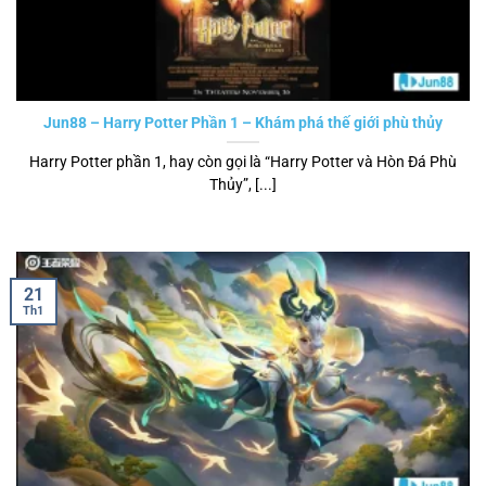
Jun88 – Harry Potter Phần 1 – Khám phá thế giới phù thủy
Harry Potter phần 1, hay còn gọi là “Harry Potter và Hòn Đá Phù
Thủy”, [...]
21
Th1