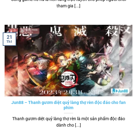
tham gia [...]
21
Th1
Jun88 – Thanh gươm diệt quỷ làng thợ rèn độc đáo cho fan
phim
Thanh gươm diệt quỷ làng thợ rèn là một sản phẩm độc đáo
dành cho [...]