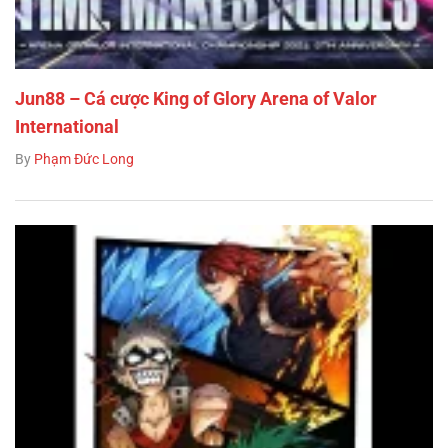
Jun88 – Cá cược King of Glory Arena of Valor
International
By
Phạm Đức Long