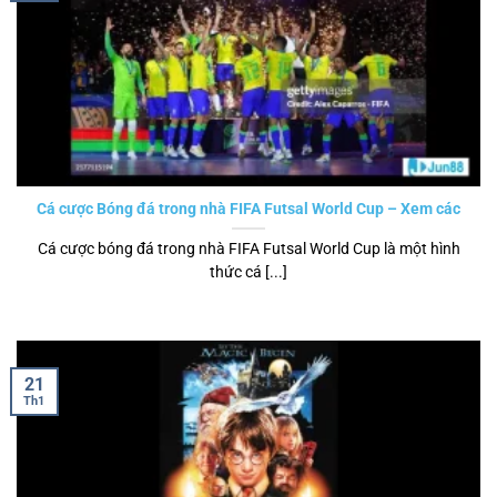
Cá cược Bóng đá trong nhà FIFA Futsal World Cup – Xem các
Cá cược bóng đá trong nhà FIFA Futsal World Cup là một hình
thức cá [...]
21
Th1