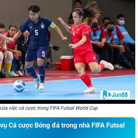
 của việc cá cược trong FIFA Futsal World Cup
 vụ Cá cược Bóng đá trong nhà FIFA Futsal