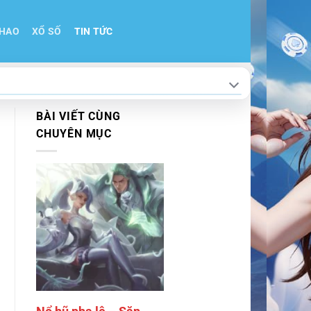
THAO
XỔ SỐ
TIN TỨC
BÀI VIẾT CÙNG
CHUYÊN MỤC