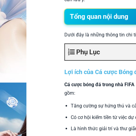
Tổng quan nội dung
Dưới đây là những thông tin chi t
Phụ Lục
Lợi ích của Cá cược Bóng 
Cá cược bóng đá trong nhà FIFA 
gồm:
Tăng cường sự hứng thú và cảm
Có cơ hội kiếm tiền từ việc dự
Là hình thức giải trí và thư g