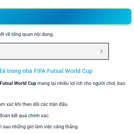
iết về tổng quan nội dung.
đá trong nhà FIFA Futsal World Cup
Futsal World Cup
mang lại nhiều lợi ích cho người chơi, bao
 xúc khi theo dõi các trận đấu.
 đoán kết quả chính xác.
iãn sau những giờ làm việc căng thẳng.