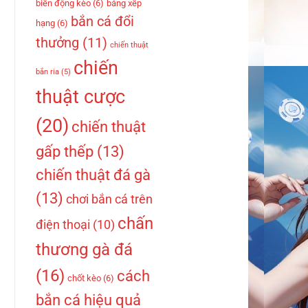
biến động kèo
(6)
bảng xếp
bắn cá đổi
hạng
(6)
thưởng
(11)
chiến thuật
chiến
bắn ria
(5)
thuật cược
(20)
chiến thuật
gấp thếp
(13)
chiến thuật đá gà
(13)
chơi bắn cá trên
chấn
điện thoại
(10)
thương gà đá
(16)
cách
chốt kèo
(6)
bắn cá hiệu quả