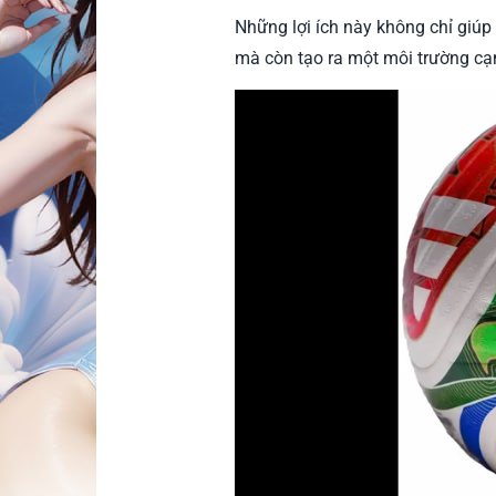
Những lợi ích này không chỉ giúp
mà còn tạo ra một môi trường cạ