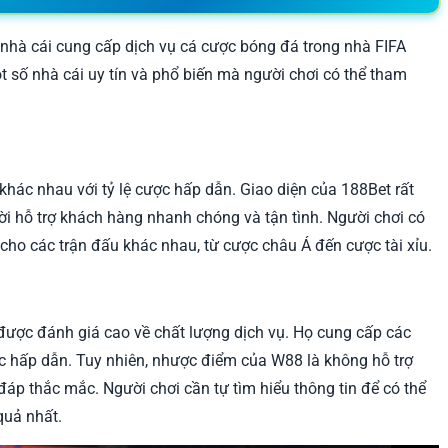
u nhà cái cung cấp dịch vụ cá cược bóng đá trong nhà FIFA
t số nhà cái uy tín và phổ biến mà người chơi có thể tham
khác nhau với tỷ lệ cược hấp dẫn. Giao diện của 188Bet rất
ời hỗ trợ khách hàng nhanh chóng và tận tình. Người chơi có
 cho các trận đấu khác nhau, từ cược châu Á đến cược tài xỉu.
được đánh giá cao về chất lượng dịch vụ. Họ cung cấp các
ợc hấp dẫn. Tuy nhiên, nhược điểm của W88 là không hỗ trợ
đáp thắc mắc. Người chơi cần tự tìm hiểu thông tin để có thể
quả nhất.