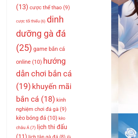
(13)
cược thể thao
(9)
dinh
cược tối thiểu
(6)
dưỡng gà đá
(25)
game bắn cá
hướng
online
(10)
dẫn chơi bắn cá
(19)
khuyến mãi
bắn cá
(18)
kinh
nghiệm chơi đá gà
(9)
kèo bóng đá
(10)
kèo
lịch thi đấu
châu Á
(7)
(11)
lịch tập gà đá
(8)
lỗi