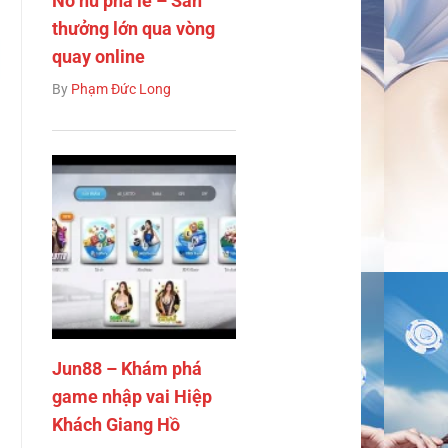
Nổ hũ pha lê – Săn
thưởng lớn qua vòng
quay online
By
Phạm Đức Long
Jun88 – Khám phá
game nhập vai Hiệp
Khách Giang Hồ