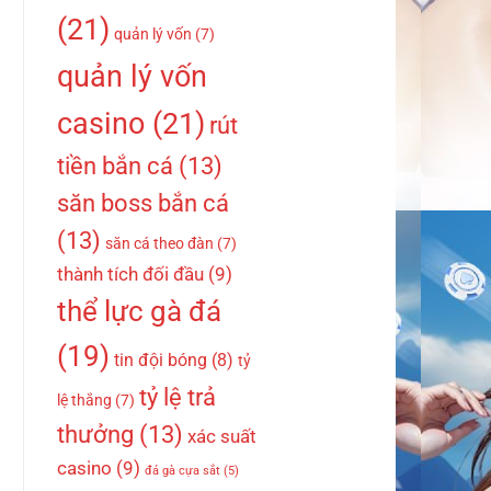
(21)
quản lý vốn
(7)
quản lý vốn
casino
(21)
rút
tiền bắn cá
(13)
săn boss bắn cá
(13)
săn cá theo đàn
(7)
thành tích đối đầu
(9)
thể lực gà đá
(19)
tin đội bóng
(8)
tỷ
tỷ lệ trả
lệ thắng
(7)
thưởng
(13)
xác suất
casino
(9)
đá gà cựa sắt
(5)