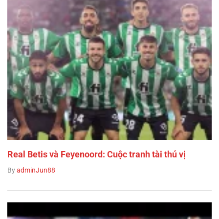
Real Betis và Feyenoord: Cuộc tranh tài thú vị
By
adminJun88