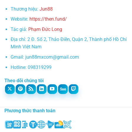
Thương hiệu:
Jun88
Website:
https://then.fund/
Tác giả:
Phạm Đức Long
Địa chỉ: 2 Đ. Số 2, Thảo Điền, Quận 2, Thành phố Hồ Chí
Minh Việt Nam
Gmail: jun88mxcom@
gmail.com
Hotline: 098319299
Theo dõi chúng tôi
Phương thức thanh toán