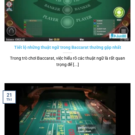
Tiết lộ những thuật ngữ trong Baccarat thường gặp nhất
Trong trò chơi Baccarat, việc hiểu rõ các thuật ngữ là rất quan
trọng để [...]
21
Th1