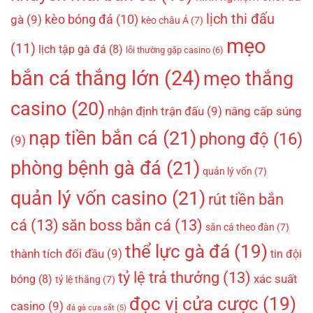
lịch thi đấu
kèo bóng đá
(10)
gà
(9)
kèo châu Á
(7)
mẹo
(11)
lịch tập gà đá
(8)
lỗi thường gặp casino
(6)
bắn cá thắng lớn
(24)
mẹo thắng
casino
(20)
nhận định trận đấu
(9)
nâng cấp súng
nạp tiền bắn cá
(21)
phong độ
(16)
(9)
phòng bệnh gà đá
(21)
quản lý vốn
(7)
quản lý vốn casino
(21)
rút tiền bắn
cá
(13)
săn boss bắn cá
(13)
săn cá theo đàn
(7)
thể lực gà đá
(19)
thành tích đối đầu
(9)
tin đội
tỷ lệ trả thưởng
(13)
xác suất
bóng
(8)
tỷ lệ thắng
(7)
đọc vị cửa cược
(19)
casino
(9)
đá gà cựa sắt
(5)