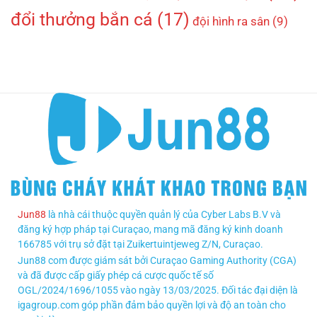
đổi thưởng bắn cá
(17)
đội hình ra sân
(9)
Jun88
là nhà cái thuộc quyền quản lý của Cyber Labs B.V và
đăng ký hợp pháp tại Curaçao, mang mã đăng ký kinh doanh
166785 với trụ sở đặt tại Zuikertuintjeweg Z/N, Curaçao.
Jun88 com được giám sát bởi Curaçao Gaming Authority (CGA)
và đã được cấp giấy phép cá cược quốc tế số
OGL/2024/1696/1055 vào ngày 13/03/2025. Đối tác đại diện là
igagroup.com góp phần đảm bảo quyền lợi và độ an toàn cho