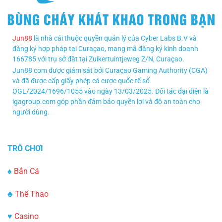
Jun88
là nhà cái thuộc quyền quản lý của Cyber Labs B.V và
đăng ký hợp pháp tại Curaçao, mang mã đăng ký kinh doanh
166785 với trụ sở đặt tại Zuikertuintjeweg Z/N, Curaçao.
Jun88 com được giám sát bởi Curaçao Gaming Authority (CGA)
và đã được cấp giấy phép cá cược quốc tế số
OGL/2024/1696/1055 vào ngày 13/03/2025. Đối tác đại diện là
igagroup.com góp phần đảm bảo quyền lợi và độ an toàn cho
người dùng.
TRÒ CHƠI
♠
Bắn Cá
♣
Thể Thao
♥
Casino