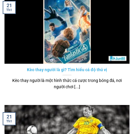
21
Th1
Kèo thay người là gì? Tìm hiểu cá độ thú vị
Kèo thay người là một hình thức cá cược trong bóng đá, nơi
người chơi [...]
21
Th1