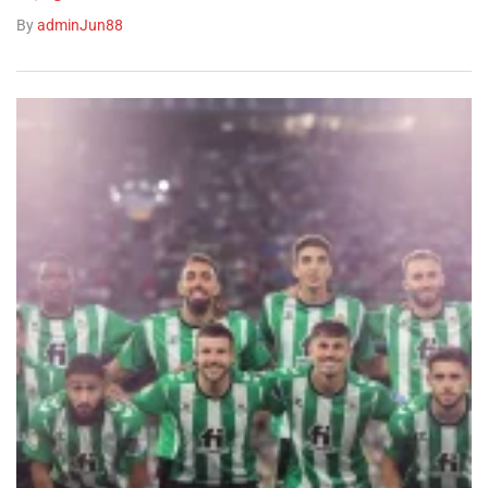
By
adminJun88