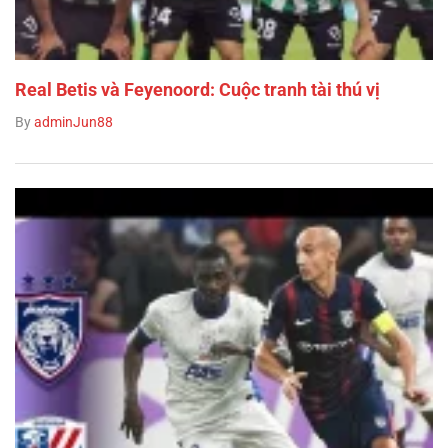
Real Betis và Feyenoord: Cuộc tranh tài thú vị
By
adminJun88