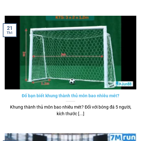
21
Th1
Đố bạn biết khung thành thủ môn bao nhiêu mét?
Khung thành thủ môn bao nhiêu mét? Đối với bóng đá 5 người,
kích thước [...]