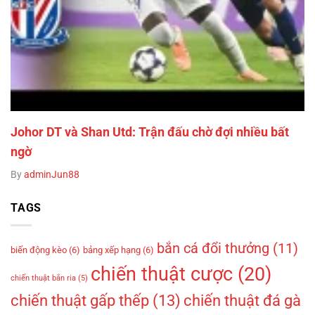
Johor DT và Shan Utd: Trận đấu chờ đợi nhiều bất
ngờ
By
adminJun88
TAGS
bắn cá đổi thưởng
(11)
biến động kèo
(6)
bảng xếp hạng
(6)
chiến thuật cược
(20)
chiến thuật bắn ria
(5)
chiến thuật gấp thếp
(13)
chiến thuật đá gà