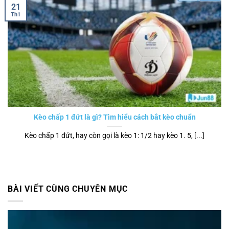
21
Th1
Kèo chấp 1 đứt là gì? Tìm hiểu cách bắt kèo chuẩn
Kèo chấp 1 đứt, hay còn gọi là kèo 1: 1/2 hay kèo 1. 5, [...]
BÀI VIẾT CÙNG CHUYÊN MỤC