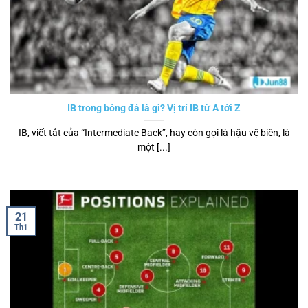
IB trong bóng đá là gì? Vị trí IB từ A tới Z
IB, viết tắt của “Intermediate Back”, hay còn gọi là hậu vệ biên, là
một [...]
21
Th1