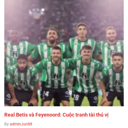
Real Betis và Feyenoord: Cuộc tranh tài thú vị
By
adminJun88