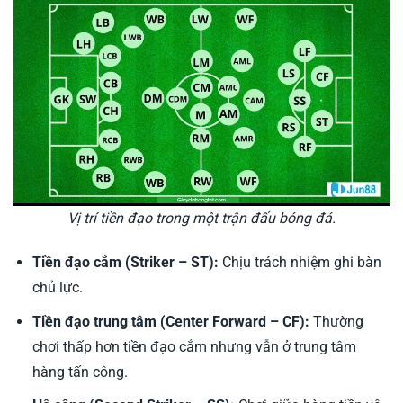
Vị trí tiền đạo trong một trận đấu bóng đá.
Tiền đạo cắm (Striker – ST):
Chịu trách nhiệm ghi bàn
chủ lực.
Tiền đạo trung tâm (Center Forward – CF):
Thường
chơi thấp hơn tiền đạo cắm nhưng vẫn ở trung tâm
hàng tấn công.