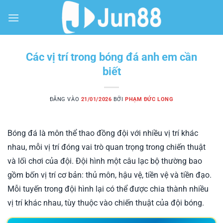
Bỏ
qua
nội
dung
Các vị trí trong bóng đá anh em cần
biết
ĐĂNG VÀO
21/01/2026
BỞI
PHẠM ĐỨC LONG
Bóng đá là môn thể thao đồng đội với nhiều vị trí khác
nhau, mỗi vị trí đóng vai trò quan trọng trong chiến thuật
và lối chơi của đội. Đội hình một câu lạc bộ thường bao
gồm bốn vị trí cơ bản: thủ môn, hậu vệ, tiền vệ và tiền đạo.
Mỗi tuyến trong đội hình lại có thể được chia thành nhiều
vị trí khác nhau, tùy thuộc vào chiến thuật của đội bóng.