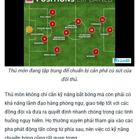
Thủ môn đang tập trung để chuẩn bị cản phá cú sút của
đối thủ.
Thủ môn không chỉ cần kỹ năng bắt bóng mà còn phải có
khả năng lãnh đạo hàng phòng ngự, giao tiếp tốt với các
đồng đội và đưa ra quyết định nhanh chóng trong các tình
huống nguy hiểm. Họ thường xuyên phải tham gia vào các
pha phát động tấn công từ phía sau, nên việc có kỹ năng
chuyền bóng cũng rất quan trọng.