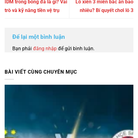
IDM trong bóng đá là gì? Vai
Lô xiên 3 miền bắc ăn bao
trò và kỹ năng tiền vệ trụ
nhiêu? Bí quyết chơi lô 3
Để lại một bình luận
Bạn phải
đăng nhập
để gửi bình luận.
BÀI VIẾT CÙNG CHUYÊN MỤC