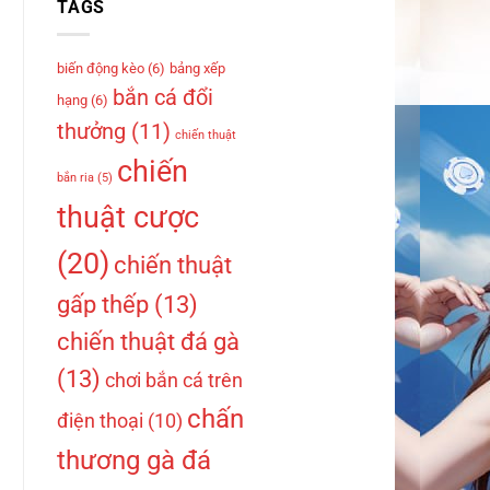
TAGS
biến động kèo
(6)
bảng xếp
bắn cá đổi
hạng
(6)
thưởng
(11)
chiến thuật
chiến
bắn ria
(5)
thuật cược
(20)
chiến thuật
gấp thếp
(13)
chiến thuật đá gà
(13)
chơi bắn cá trên
chấn
điện thoại
(10)
thương gà đá