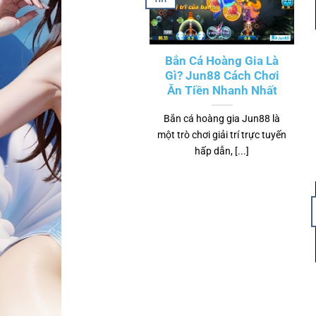
Bắn Cá Hoàng Gia Là
Gì? Jun88 Cách Chơi
Ăn Tiền Nhanh Nhất
Bắn cá hoàng gia Jun88 là
một trò chơi giải trí trực tuyến
hấp dẫn, [...]