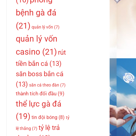
bệnh gà đá
(21)
quản lý vốn
(7)
quản lý vốn
casino
(21)
rút
tiền bắn cá
(13)
săn boss bắn cá
(13)
săn cá theo đàn
(7)
thành tích đối đầu
(9)
thể lực gà đá
(19)
tin đội bóng
(8)
tỷ
tỷ lệ trả
lệ thắng
(7)