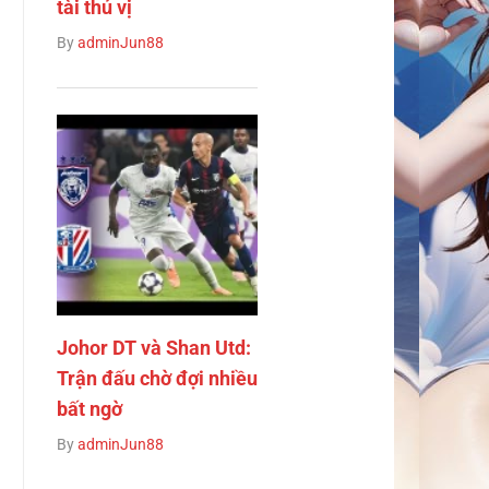
tài thú vị
By
adminJun88
Johor DT và Shan Utd:
Trận đấu chờ đợi nhiều
bất ngờ
By
adminJun88