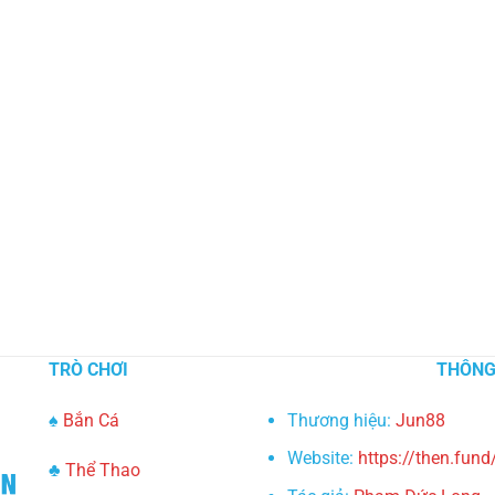
TRÒ CHƠI
THÔNG 
♠
Bắn Cá
Thương hiệu:
Jun88
Website:
https://then.fund
♣
Thể Thao