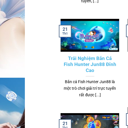
tuyến, [...]
21
Th1
Trải Nghiệm Bắn Cá
Fish Hunter Jun88 Đỉnh
Cao
Bắn cá Fish Hunter Jun88 là
một trò chơi giải trí trực tuyến
rất được [...]
21
Th1