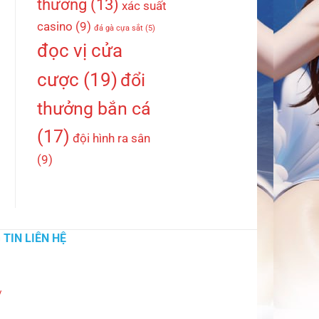
thưởng
(13)
xác suất
casino
(9)
đá gà cựa sắt
(5)
đọc vị cửa
cược
(19)
đổi
thưởng bắn cá
(17)
đội hình ra sân
(9)
TIN LIÊN HỆ
/