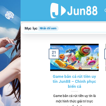
Bỏ
qua
nội
dung
Mục lục
Nhấn để xem
21
Th1
Game bắn cá rút tiền uy
tín Jun88 – Chinh phục
biển cả
Game bắn cá rút tiền uy tín là
một hình thức giải trí trực