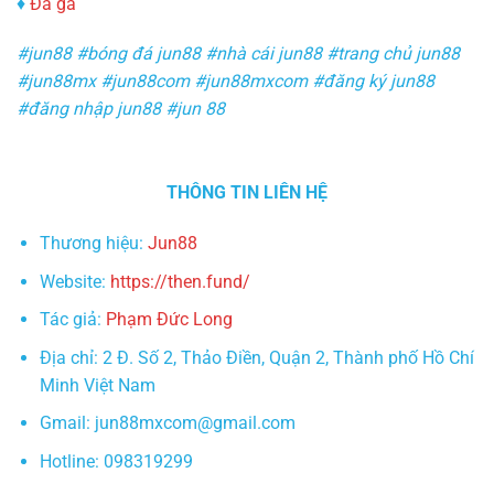
♦
Đá gà
#jun88 #bóng đá jun88 #nhà cái jun88 #trang chủ jun88
#jun88mx #jun88com #jun88mxcom #đăng ký jun88
#đăng nhập jun88 #jun 88
THÔNG TIN LIÊN HỆ
Thương hiệu:
Jun88
Website:
https://then.fund/
Tác giả:
Phạm Đức Long
Địa chỉ: 2 Đ. Số 2, Thảo Điền, Quận 2, Thành phố Hồ Chí
Minh Việt Nam
Gmail: jun88mxcom@
gmail.com
Hotline: 098319299