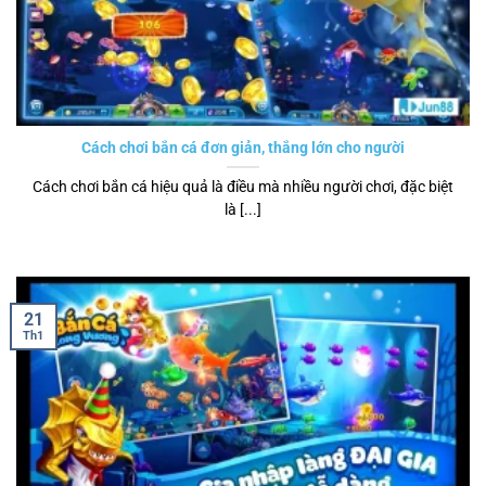
Cách chơi bắn cá đơn giản, thắng lớn cho người
Cách chơi bắn cá hiệu quả là điều mà nhiều người chơi, đặc biệt
là [...]
21
Th1