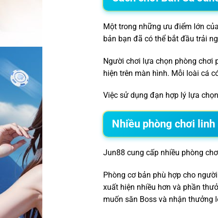
Một trong những ưu điểm lớn của 
bản bạn đã có thể bắt đầu trải n
Người chơi lựa chọn phòng chơi 
hiện trên màn hình. Mỗi loài cá
Việc sử dụng đạn hợp lý lựa chọn
Nhiều phòng chơi linh
Jun88 cung cấp nhiều phòng chơ
Phòng cơ bản phù hợp cho người 
xuất hiện nhiều hơn và phần th
muốn săn Boss và nhận thưởng l