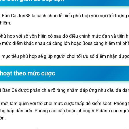
Bắn Cá Jun88 là cách chơi dễ hiểu phù hợp với mọi đối tượng ng
ghiệm.
phù hợp với số vốn hiện có sau đó điều chỉnh mức đạn và tiến 
 có mức điểm khác nhau cá càng lớn hoặc Boss càng hiếm thì ph
 mục tiêu phù hợp sẽ giúp người chơi tối ưu số điểm nhận được
 hoạt theo mức cược
i Bắn Cá được phân chia rõ ràng nhằm đáp ứng nhu cầu đa dạn
mới làm quen với trò chơi mức cược thấp dễ kiểm soát. Phòng 
ưởng hấp dẫn hơn. Phòng cao cấp hoặc phòng VIP dành cho ngư
ớn.