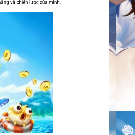
năng và chiến lược của mình.