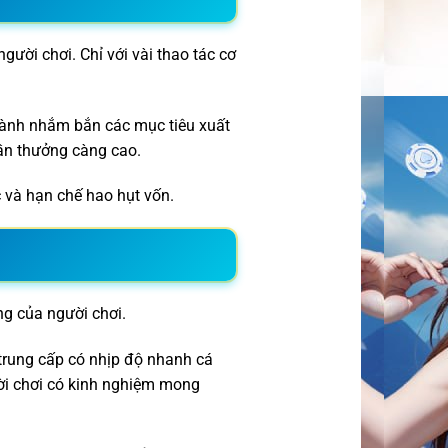
ười chơi. Chỉ với vài thao tác cơ
hành nhắm bắn các mục tiêu xuất
ần thưởng càng cao.
 và hạn chế hao hụt vốn.
g của người chơi.
trung cấp có nhịp độ nhanh cá
ời chơi có kinh nghiệm mong