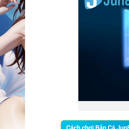
Cách chơi Bắn Cá Jun8