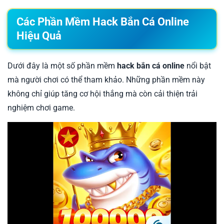
Các Phần Mềm Hack Bắn Cá Online
Hiệu Quả
Dưới đây là một số phần mềm
hack bắn cá online
nổi bật
mà người chơi có thể tham khảo. Những phần mềm này
không chỉ giúp tăng cơ hội thắng mà còn cải thiện trải
nghiệm chơi game.