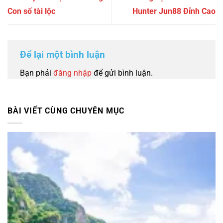
Con số tài lộc
Hunter Jun88 Đỉnh Cao
Để lại một bình luận
Bạn phải
đăng nhập
để gửi bình luận.
BÀI VIẾT CÙNG CHUYÊN MỤC