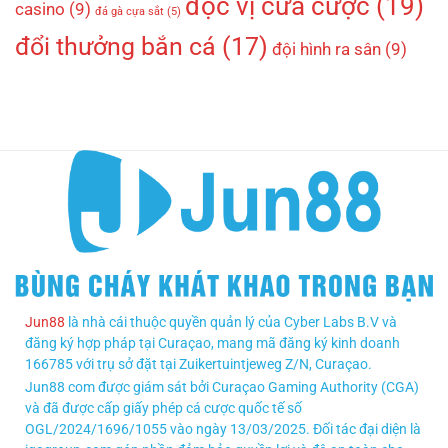
đọc vị cửa cược
(19)
casino
(9)
đá gà cựa sắt
(5)
đổi thưởng bắn cá
(17)
đội hình ra sân
(9)
Jun88
là nhà cái thuộc quyền quản lý của Cyber Labs B.V và
đăng ký hợp pháp tại Curaçao, mang mã đăng ký kinh doanh
166785 với trụ sở đặt tại Zuikertuintjeweg Z/N, Curaçao.
Jun88 com được giám sát bởi Curaçao Gaming Authority (CGA)
và đã được cấp giấy phép cá cược quốc tế số
OGL/2024/1696/1055 vào ngày 13/03/2025. Đối tác đại diện là