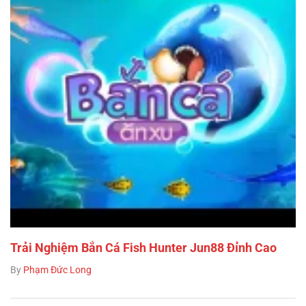
Trải Nghiệm Bắn Cá Fish Hunter Jun88 Đỉnh Cao
By
Phạm Đức Long