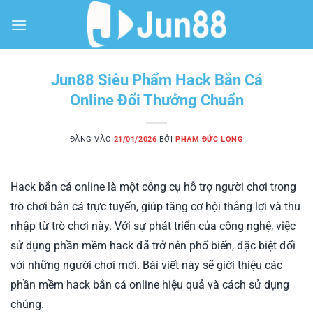
Bỏ
qua
nội
dung
Jun88 Siêu Phẩm Hack Bắn Cá
Online Đổi Thưởng Chuẩn
ĐĂNG VÀO
21/01/2026
BỞI
PHẠM ĐỨC LONG
Hack bắn cá online là một công cụ hỗ trợ người chơi trong
trò chơi bắn cá trực tuyến, giúp tăng cơ hội thắng lợi và thu
nhập từ trò chơi này. Với sự phát triển của công nghệ, việc
sử dụng phần mềm hack đã trở nên phổ biến, đặc biệt đối
với những người chơi mới. Bài viết này sẽ giới thiệu các
phần mềm hack bắn cá online hiệu quả và cách sử dụng
chúng.