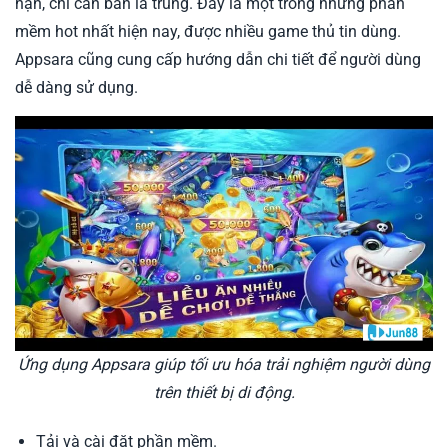
hạn, chỉ cần bắn là trúng. Đây là một trong những phần
mềm hot nhất hiện nay, được nhiều game thủ tin dùng.
Appsara cũng cung cấp hướng dẫn chi tiết để người dùng
dễ dàng sử dụng.
Ứng dụng Appsara giúp tối ưu hóa trải nghiệm người dùng
trên thiết bị di động.
Tải và cài đặt phần mềm.