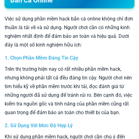
Bắn Cá Online
Việc sử dụng phần mềm hack bắn cá online không chỉ đơn
thuần là tải về và sử dụng. Người chơi cần có những kinh
nghiệm nhất định để đảm bảo an toàn và hiệu quả. Dưới
đây là một số kinh nghiệm hữu ích:
1. Chọn Phần Mềm Đáng Tin Cậy
Trên thị trường hiện nay có rất nhiều phần mềm hack,
nhưng không phải tất cả đều đáng tin cậy. Người chơi nên
tìm hiểu kỹ về phần mềm trước khi tải, đọc đánh giá từ
những người đã sử dụng để tránh rủi ro. Bên cạnh đó, việc
kiểm tra nguồn gốc và tính năng của phần mềm cũng rất
quan trọng để đảm bảo an toàn cho thiết bị của bạn.
2. Sử Dụng Với Mức Độ Hợp Lý
Khi sử dụng phần mềm hack, người chơi cần chú ý đến