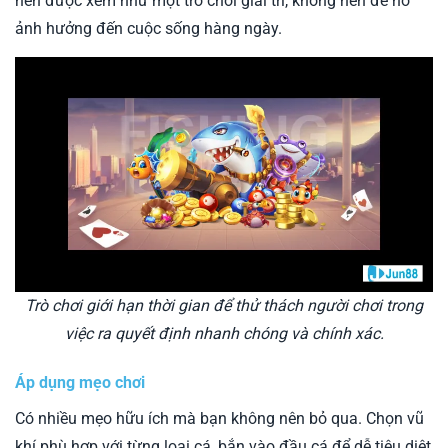
nên được xem như một trò chơi giải trí, không nên để nó
ảnh hưởng đến cuộc sống hàng ngày.
Trò chơi giới hạn thời gian để thử thách người chơi trong
việc ra quyết định nhanh chóng và chính xác.
Áp dụng mẹo chơi
Có nhiều mẹo hữu ích mà bạn không nên bỏ qua. Chọn vũ
khí phù hợp với từng loại cá, bắn vào đầu cá để dễ tiêu diệt