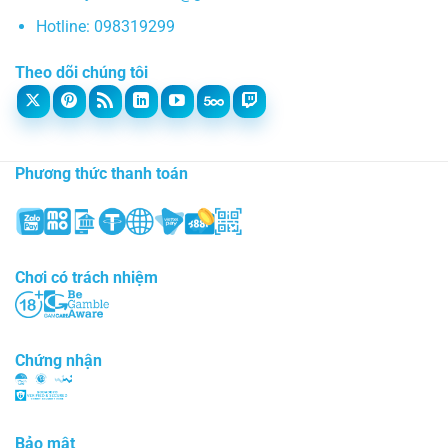
Hotline: 098319299
Theo dõi chúng tôi
Phương thức thanh toán
Chơi có trách nhiệm
Chứng nhận
Bảo mật