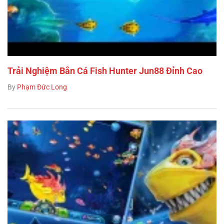
Trải Nghiệm Bắn Cá Fish Hunter Jun88 Đỉnh Cao
By
Phạm Đức Long