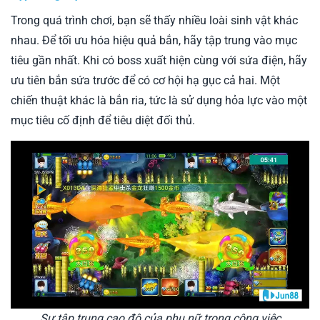
Trong quá trình chơi, bạn sẽ thấy nhiều loài sinh vật khác
nhau. Để tối ưu hóa hiệu quả bắn, hãy tập trung vào mục
tiêu gần nhất. Khi có boss xuất hiện cùng với sứa điện, hãy
ưu tiên bắn sứa trước để có cơ hội hạ gục cả hai. Một
chiến thuật khác là bắn ria, tức là sử dụng hỏa lực vào một
mục tiêu cố định để tiêu diệt đối thủ.
Sự tập trung cao độ của phụ nữ trong công việc