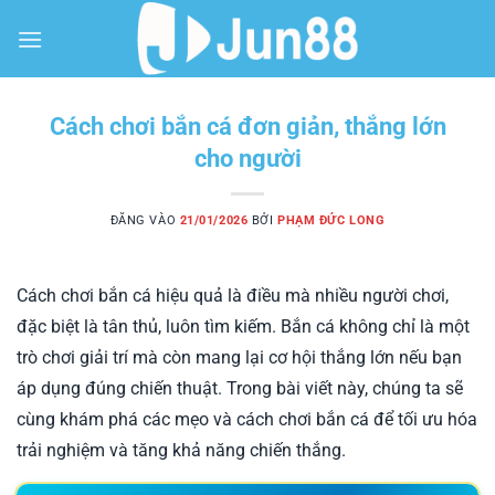
Bỏ
qua
nội
dung
Cách chơi bắn cá đơn giản, thắng lớn
cho người
ĐĂNG VÀO
21/01/2026
BỞI
PHẠM ĐỨC LONG
Cách chơi bắn cá hiệu quả là điều mà nhiều người chơi,
đặc biệt là tân thủ, luôn tìm kiếm. Bắn cá không chỉ là một
trò chơi giải trí mà còn mang lại cơ hội thắng lớn nếu bạn
áp dụng đúng chiến thuật. Trong bài viết này, chúng ta sẽ
cùng khám phá các mẹo và cách chơi bắn cá để tối ưu hóa
trải nghiệm và tăng khả năng chiến thắng.