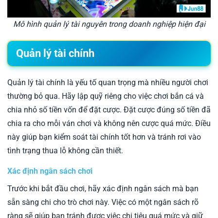
Mô hình quản lý tài nguyên trong doanh nghiệp hiện đại
Quản lý tài chính
Quản lý tài chính là yếu tố quan trọng mà nhiều người chơi
thường bỏ qua. Hãy lập quỹ riêng cho việc chơi bắn cá và
chia nhỏ số tiền vốn để đặt cược. Đặt cược đúng số tiền đã
chia ra cho mỗi ván chơi và không nên cược quá mức. Điều
này giúp bạn kiểm soát tài chính tốt hơn và tránh rơi vào
tình trạng thua lỗ không cần thiết.
Xác định ngân sách chơi
Trước khi bắt đầu chơi, hãy xác định ngân sách mà bạn
sẵn sàng chi cho trò chơi này. Việc có một ngân sách rõ
ràng sẽ giúp bạn tránh được việc chi tiêu quá mức và giữ