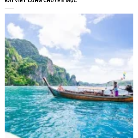
BÀI VIẾT CÙNG CHUYÊN MỤC