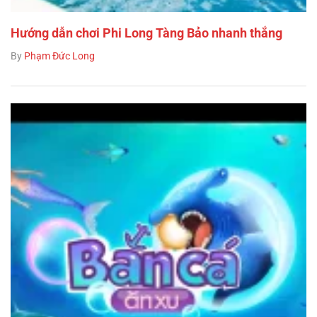
Hướng dẫn chơi Phi Long Tàng Bảo nhanh thắng
By
Phạm Đức Long