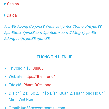
♥
Casino
♦
Đá gà
#jun88 #bóng đá jun88 #nhà cái jun88 #trang chủ jun88
#jun88mx #jun88com #jun88mxcom #đăng ký jun88
#đăng nhập jun88 #jun 88
THÔNG TIN LIÊN HỆ
Thương hiệu:
Jun88
Website:
https://then.fund/
Tác giả:
Phạm Đức Long
Địa chỉ: 2 Đ. Số 2, Thảo Điền, Quận 2, Thành phố Hồ Chí
Minh Việt Nam
Gmail: jun88mxcom@
gmail.com