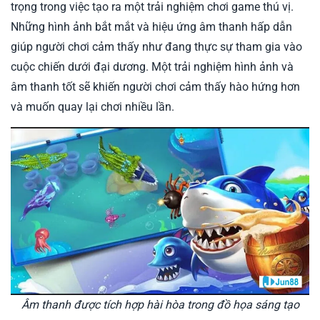
trọng trong việc tạo ra một trải nghiệm chơi game thú vị.
Những hình ảnh bắt mắt và hiệu ứng âm thanh hấp dẫn
giúp người chơi cảm thấy như đang thực sự tham gia vào
cuộc chiến dưới đại dương. Một trải nghiệm hình ảnh và
âm thanh tốt sẽ khiến người chơi cảm thấy hào hứng hơn
và muốn quay lại chơi nhiều lần.
Âm thanh được tích hợp hài hòa trong đồ họa sáng tạo