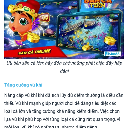
Ưu tiên săn cá lớn: hãy đón chờ những phát hiện đầy hấp
dẫn!
Tăng cường vũ khí
Nâng cấp vũ khí khi đã tích lũy đủ điểm thưởng là điều cần
thiết. Vũ khí mạnh giúp người chơi dễ dàng tiêu diệt các
loài cá lớn và tăng cường khả năng kiếm điểm. Việc chọn
lựa vũ khí phù hợp với từng loại cá cũng rất quan trọng, vì
mỗi loại vũ khí có những ưu nhược điểm riêng.