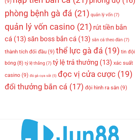
phong độ
(16)
(9)
phòng bệnh gà đá
(21)
quản lý vốn
(7)
quản lý vốn casino
(21)
rút tiền bắn
cá
(13)
săn boss bắn cá
(13)
săn cá theo đàn
(7)
thể lực gà đá
(19)
thành tích đối đầu
(9)
tin đội
tỷ lệ trả thưởng
(13)
xác suất
bóng
(8)
tỷ lệ thắng
(7)
đọc vị cửa cược
(19)
casino
(9)
đá gà cựa sắt
(5)
đổi thưởng bắn cá
(17)
đội hình ra sân
(9)