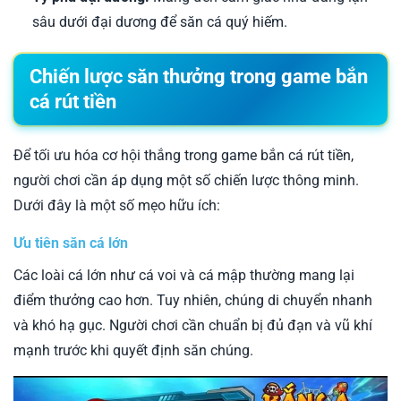
sâu dưới đại dương để săn cá quý hiếm.
Chiến lược săn thưởng trong game bắn
cá rút tiền
Để tối ưu hóa cơ hội thắng trong game bắn cá rút tiền,
người chơi cần áp dụng một số chiến lược thông minh.
Dưới đây là một số mẹo hữu ích:
Ưu tiên săn cá lớn
Các loài cá lớn như cá voi và cá mập thường mang lại
điểm thưởng cao hơn. Tuy nhiên, chúng di chuyển nhanh
và khó hạ gục. Người chơi cần chuẩn bị đủ đạn và vũ khí
mạnh trước khi quyết định săn chúng.