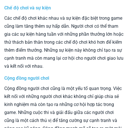
Chế độ chơi và sự kiện
Các chế độ chơi khác nhau và sự kiện đặc biệt trong game
cũng làm tăng thêm sự hấp dẫn. Người chơi có thể tham
gia các sự kiện hàng tuần với những phần thưởng lớn hoặc
thử thách bản thân trong các chế độ chơi khó hơn để kiếm
thêm điểm thưởng. Những sự kiện này không chỉ tạo ra sự
cạnh tranh mà còn mang lại cơ hội cho người chơi giao lưu
và kết nối với nhau.
Cộng đồng người chơi
Cộng đồng người chơi cũng là một yếu tố quan trọng. Việc
kết nối với những người chơi khác không chỉ giúp chia sẻ
kinh nghiệm mà còn tạo ra những cơ hội hợp tác trong
game. Những cuộc thi và giải đấu giữa các người chơi
cũng là một cách thú vị để tăng cường sự cạnh tranh và