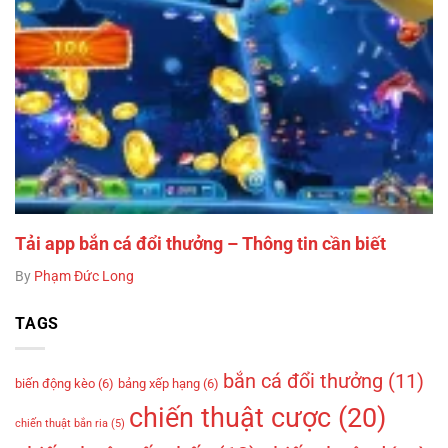
Tải app bắn cá đổi thưởng – Thông tin cần biết
By
Phạm Đức Long
TAGS
bắn cá đổi thưởng
(11)
biến động kèo
(6)
bảng xếp hạng
(6)
chiến thuật cược
(20)
chiến thuật bắn ria
(5)