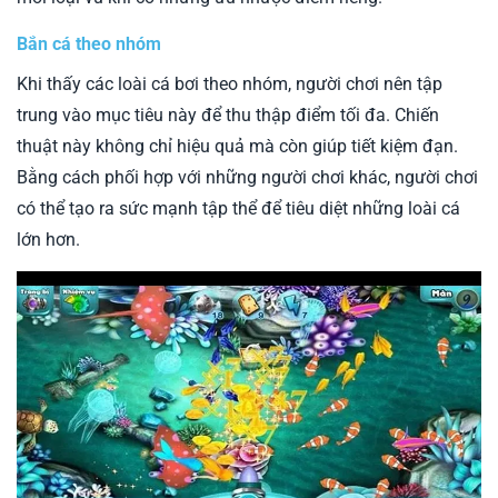
Bắn cá theo nhóm
Khi thấy các loài cá bơi theo nhóm, người chơi nên tập
trung vào mục tiêu này để thu thập điểm tối đa. Chiến
thuật này không chỉ hiệu quả mà còn giúp tiết kiệm đạn.
Bằng cách phối hợp với những người chơi khác, người chơi
có thể tạo ra sức mạnh tập thể để tiêu diệt những loài cá
lớn hơn.