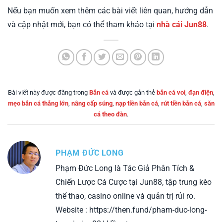
Nếu bạn muốn xem thêm các bài viết liên quan, hướng dẫn
và cập nhật mới, bạn có thể tham khảo tại
nhà cái Jun88
.
Bài viết này được đăng trong
Bắn cá
và được gắn thẻ
bắn cá voi
,
đạn điện
,
mẹo bắn cá thắng lớn
,
nâng cấp súng
,
nạp tiền bắn cá
,
rút tiền bắn cá
,
săn
cá theo đàn
.
PHẠM ĐỨC LONG
Phạm Đức Long là Tác Giả Phân Tích &
Chiến Lược Cá Cược tại Jun88, tập trung kèo
thể thao, casino online và quản trị rủi ro.
Website : https://then.fund/pham-duc-long-