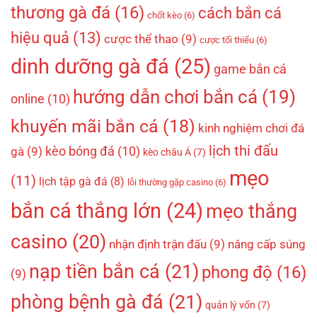
thương gà đá
(16)
cách bắn cá
chốt kèo
(6)
hiệu quả
(13)
cược thể thao
(9)
cược tối thiểu
(6)
dinh dưỡng gà đá
(25)
game bắn cá
hướng dẫn chơi bắn cá
(19)
online
(10)
khuyến mãi bắn cá
(18)
kinh nghiệm chơi đá
lịch thi đấu
kèo bóng đá
(10)
gà
(9)
kèo châu Á
(7)
mẹo
(11)
lịch tập gà đá
(8)
lỗi thường gặp casino
(6)
bắn cá thắng lớn
(24)
mẹo thắng
casino
(20)
nhận định trận đấu
(9)
nâng cấp súng
nạp tiền bắn cá
(21)
phong độ
(16)
(9)
phòng bệnh gà đá
(21)
quản lý vốn
(7)