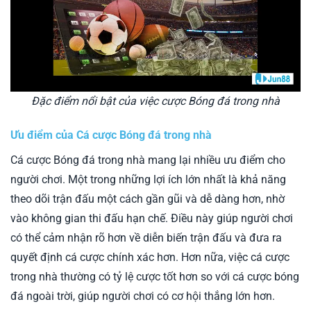
Đặc điểm nổi bật của việc cược Bóng đá trong nhà
Ưu điểm của Cá cược Bóng đá trong nhà
Cá cược Bóng đá trong nhà mang lại nhiều ưu điểm cho
người chơi. Một trong những lợi ích lớn nhất là khả năng
theo dõi trận đấu một cách gần gũi và dễ dàng hơn, nhờ
vào không gian thi đấu hạn chế. Điều này giúp người chơi
có thể cảm nhận rõ hơn về diễn biến trận đấu và đưa ra
quyết định cá cược chính xác hơn. Hơn nữa, việc cá cược
trong nhà thường có tỷ lệ cược tốt hơn so với cá cược bóng
đá ngoài trời, giúp người chơi có cơ hội thắng lớn hơn.