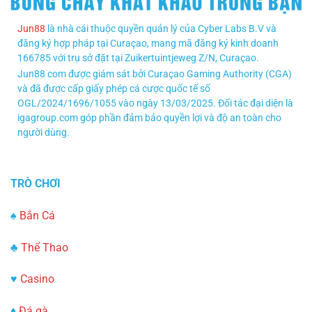
Jun88
là nhà cái thuộc quyền quản lý của Cyber Labs B.V và
đăng ký hợp pháp tại Curaçao, mang mã đăng ký kinh doanh
166785 với trụ sở đặt tại Zuikertuintjeweg Z/N, Curaçao.
Jun88 com được giám sát bởi Curaçao Gaming Authority (CGA)
và đã được cấp giấy phép cá cược quốc tế số
OGL/2024/1696/1055 vào ngày 13/03/2025. Đối tác đại diện là
igagroup.com góp phần đảm bảo quyền lợi và độ an toàn cho
người dùng.
TRÒ CHƠI
♠
Bắn Cá
♣
Thể Thao
♥
Casino
♦
Đá gà