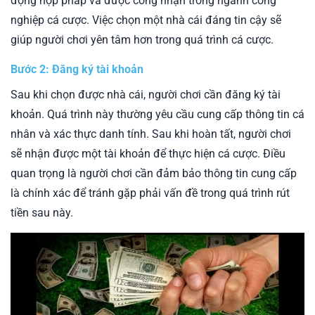
động hợp pháp và được công nhận trong ngành công
nghiệp cá cược. Việc chọn một nhà cái đáng tin cậy sẽ
giúp người chơi yên tâm hơn trong quá trình cá cược.
Bước 2: Đăng ký tài khoản
Sau khi chọn được nhà cái, người chơi cần đăng ký tài
khoản. Quá trình này thường yêu cầu cung cấp thông tin cá
nhân và xác thực danh tính. Sau khi hoàn tất, người chơi
sẽ nhận được một tài khoản để thực hiện cá cược. Điều
quan trọng là người chơi cần đảm bảo thông tin cung cấp
là chính xác để tránh gặp phải vấn đề trong quá trình rút
tiền sau này.