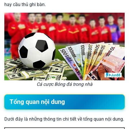
hay cầu thủ ghi bàn.
Cá cược Bóng đá trong nhà
Tổng quan nội dung
Dưới đây là những thông tin chi tiết về tổng quan nội dung.