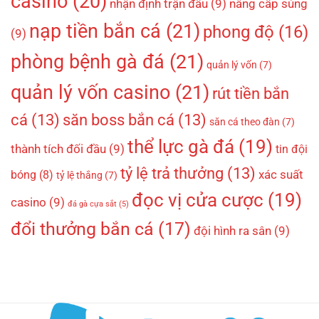
casino
(20)
nhận định trận đấu
(9)
nâng cấp súng
nạp tiền bắn cá
(21)
phong độ
(16)
(9)
phòng bệnh gà đá
(21)
quản lý vốn
(7)
quản lý vốn casino
(21)
rút tiền bắn
cá
(13)
săn boss bắn cá
(13)
săn cá theo đàn
(7)
thể lực gà đá
(19)
thành tích đối đầu
(9)
tin đội
tỷ lệ trả thưởng
(13)
xác suất
bóng
(8)
tỷ lệ thắng
(7)
đọc vị cửa cược
(19)
casino
(9)
đá gà cựa sắt
(5)
đổi thưởng bắn cá
(17)
đội hình ra sân
(9)