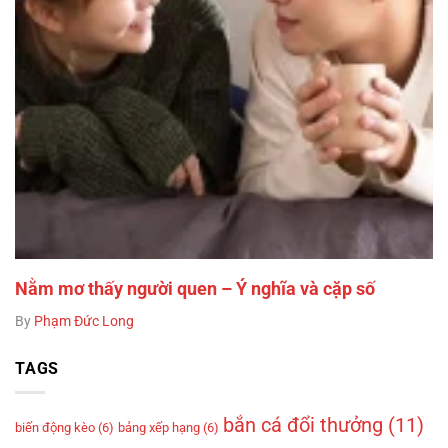
Nằm mơ thấy người quen – Ý nghĩa và cặp số
By
Phạm Đức Long
TAGS
bắn cá đổi thưởng
(11)
biến động kèo
(6)
bảng xếp hạng
(6)