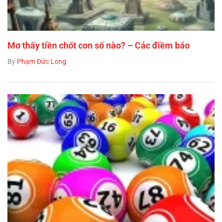
Mơ thấy tiền chốt con số nào? – Các điềm báo
By
Phạm Đức Long