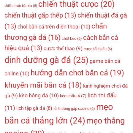
chiến thuật cược
(20)
chiến thuật bắn ria
(5)
chiến thuật gấp thếp
(13)
chiến thuật đá gà
chấn
(13)
chơi bắn cá trên điện thoại
(10)
thương gà đá
(16)
cách bắn cá
chốt kèo
(6)
hiệu quả
(13)
cược thể thao
(9)
cược tối thiểu
(6)
dinh dưỡng gà đá
(25)
game bắn cá
hướng dẫn chơi bắn cá
(19)
online
(10)
khuyến mãi bắn cá
(18)
kinh nghiệm chơi đá
lịch thi đấu
kèo bóng đá
(10)
gà
(9)
kèo châu Á
(7)
mẹo
(11)
lịch tập gà đá
(8)
lỗi thường gặp casino
(6)
bắn cá thắng lớn
(24)
mẹo thắng