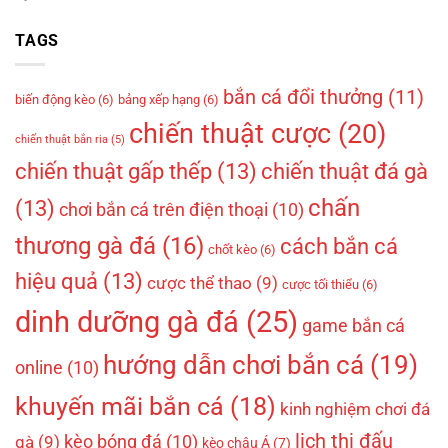
TAGS
bắn cá đổi thưởng
(11)
biến động kèo
(6)
bảng xếp hạng
(6)
chiến thuật cược
(20)
chiến thuật bắn ria
(5)
chiến thuật gấp thếp
(13)
chiến thuật đá gà
chấn
(13)
chơi bắn cá trên điện thoại
(10)
thương gà đá
(16)
cách bắn cá
chốt kèo
(6)
hiệu quả
(13)
cược thể thao
(9)
cược tối thiểu
(6)
dinh dưỡng gà đá
(25)
game bắn cá
hướng dẫn chơi bắn cá
(19)
online
(10)
khuyến mãi bắn cá
(18)
kinh nghiệm chơi đá
lịch thi đấu
kèo bóng đá
(10)
gà
(9)
kèo châu Á
(7)