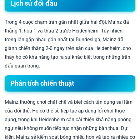
Lịch sử đối đầu
Trong 4 cuộc chạm trán gần nhất giữa hai đội, Mainz đã
thắng 1, hòa 1 và thua 2 trước Heidenheim. Tuy nhiên,
trong lần gặp nhau gần nhất tại Bundesliga, Mainz đã
giành chiến thắng 2-0 ngay trên sân của Heidenheim, cho
thấy họ có khả năng tạo ra sự khác biệt trong những trận
đấu quan trọng.
Phân tích chiến thuật
Mainz thường chơi chặt chẽ và biết cách tận dụng sai lầm
của đối thủ. Họ có thể sẽ tiếp tục áp dụng lối chơi thực
dụng, trong khi Heidenheim cần cải thiện khả năng phòng
ngự nếu không muốn tiếp tục nhận những bàn thua. Dự
kiến, Mainz sẽ kiểm soát bóng nhiều hơn và tạo ra nhiều cơ