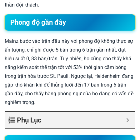
thần đội khách.
Phong độ gần đây
Mainz bước vào trận đấu này với phong độ không thực sự
ấn tượng, chỉ ghi được 5 bàn trong 6 trận gần nhất, đạt
hiệu suất 0, 83 bàn/trận. Tuy nhiên, họ cũng cho thấy khả
năng kiểm soát thế trận tốt với 53% thời gian cầm bóng
trong trận hòa trước St. Pauli. Ngược lại, Heidenheim đang
gặp khó khăn khi để thủng lưới đến 17 bàn trong 6 trận
gần đây, cho thấy hàng phòng ngự của họ đang có vấn đề
nghiêm trọng.
Phụ Lục