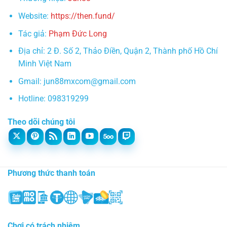
Website:
https://then.fund/
Tác giả:
Phạm Đức Long
Địa chỉ: 2 Đ. Số 2, Thảo Điền, Quận 2, Thành phố Hồ Chí
Minh Việt Nam
Gmail: jun88mxcom@
gmail.com
Hotline: 098319299
Theo dõi chúng tôi
Phương thức thanh toán
Chơi có trách nhiệm