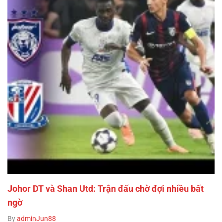
Johor DT và Shan Utd: Trận đấu chờ đợi nhiều bất
ngờ
By
adminJun88