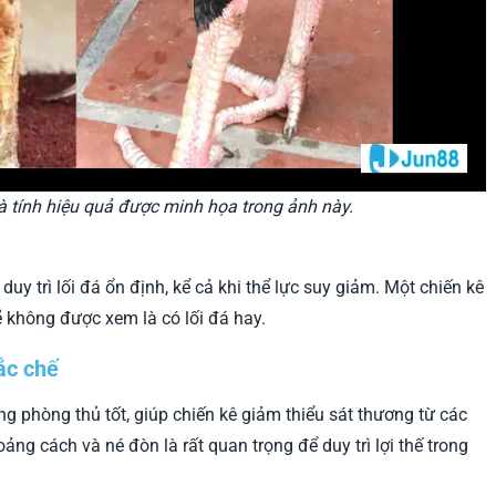
à tính hiệu quả được minh họa trong ảnh này.
duy trì lối đá ổn định, kể cả khi thể lực suy giảm. Một chiến kê
 không được xem là có lối đá hay.
ắc chế
 phòng thủ tốt, giúp chiến kê giảm thiểu sát thương từ các
ảng cách và né đòn là rất quan trọng để duy trì lợi thế trong