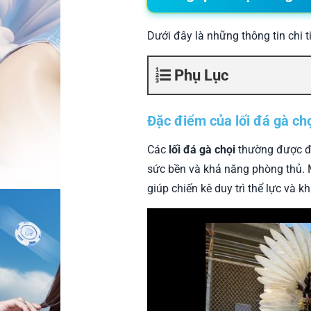
Dưới đây là những thông tin chi t
Phụ Lục
Đặc điểm của lối đá gà ch
Các
lối đá gà chọi
thường được đán
sức bền và khả năng phòng thủ. 
giúp chiến kê duy trì thể lực và 