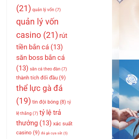
(21)
quản lý vốn
(7)
quản lý vốn
casino
(21)
rút
tiền bắn cá
(13)
săn boss bắn cá
(13)
săn cá theo đàn
(7)
thành tích đối đầu
(9)
thể lực gà đá
(19)
tin đội bóng
(8)
tỷ
tỷ lệ trả
lệ thắng
(7)
thưởng
(13)
xác suất
casino
(9)
đá gà cựa sắt
(5)