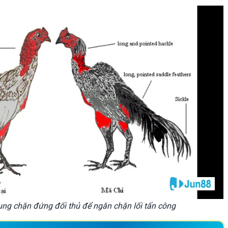
ung chặn đứng đối thủ để ngăn chặn lối tấn công