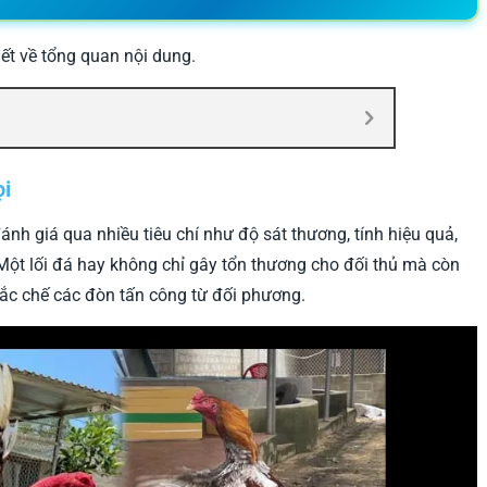
iết về tổng quan nội dung.
ọi
h giá qua nhiều tiêu chí như độ sát thương, tính hiệu quả,
Một lối đá hay không chỉ gây tổn thương cho đối thủ mà còn
khắc chế các đòn tấn công từ đối phương.