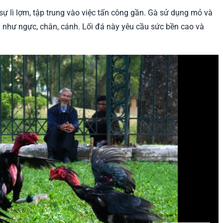
sự lì lợm, tập trung vào việc tấn công gần. Gà sử dụng mỏ và
ếu như ngực, chân, cánh. Lối đá này yêu cầu sức bền cao và