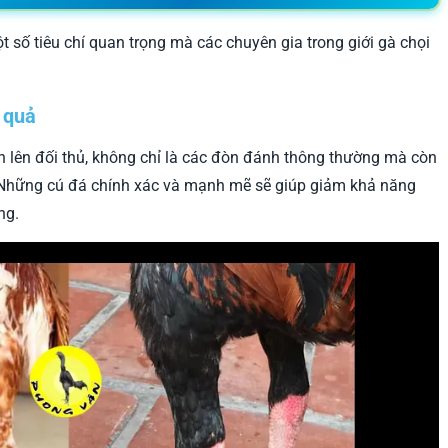
t số tiêu chí quan trọng mà các chuyên gia trong giới gà chọi
 quả
n lên đối thủ, không chỉ là các đòn đánh thông thường mà còn
 Những cú đá chính xác và mạnh mẽ sẽ giúp giảm khả năng
ng.