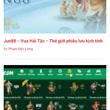
Jun88 – Vua Hải Tặc – Thế giới phiêu lưu kịch tính
By
Phạm Đức Long