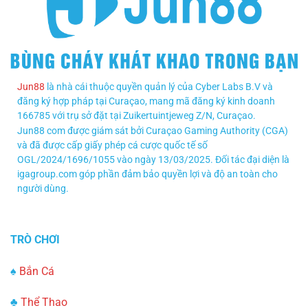
Jun88
là nhà cái thuộc quyền quản lý của Cyber Labs B.V và
đăng ký hợp pháp tại Curaçao, mang mã đăng ký kinh doanh
166785 với trụ sở đặt tại Zuikertuintjeweg Z/N, Curaçao.
Jun88 com được giám sát bởi Curaçao Gaming Authority (CGA)
và đã được cấp giấy phép cá cược quốc tế số
OGL/2024/1696/1055 vào ngày 13/03/2025. Đối tác đại diện là
igagroup.com góp phần đảm bảo quyền lợi và độ an toàn cho
người dùng.
TRÒ CHƠI
♠
Bắn Cá
♣
Thể Thao