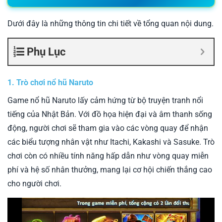
Dưới đây là những thông tin chi tiết về tổng quan nội dung.
Phụ Lục
1. Trò chơi nổ hũ Naruto
Game nổ hũ Naruto lấy cảm hứng từ bộ truyện tranh nổi
tiếng của Nhật Bản. Với đồ họa hiện đại và âm thanh sống
động, người chơi sẽ tham gia vào các vòng quay để nhận
các biểu tượng nhân vật như Itachi, Kakashi và Sasuke. Trò
chơi còn có nhiều tính năng hấp dẫn như vòng quay miễn
phí và hệ số nhân thưởng, mang lại cơ hội chiến thắng cao
cho người chơi.