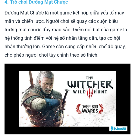
4. Trò chơi Đường Mạt Chược
Đường Mạt Chược là một game kết hợp giữa yếu tố may
mắn và chiến lược. Người chơi sẽ quay các cuộn biểu
tượng mạt chược đầy màu sắc. Điểm nổi bật của game là
hệ thống tính điểm với hệ số nhân tăng dần, tạo cơ hội
nhận thưởng lớn. Game còn cung cấp nhiều chế độ quay,
cho phép người chơi tùy chỉnh theo sở thích.