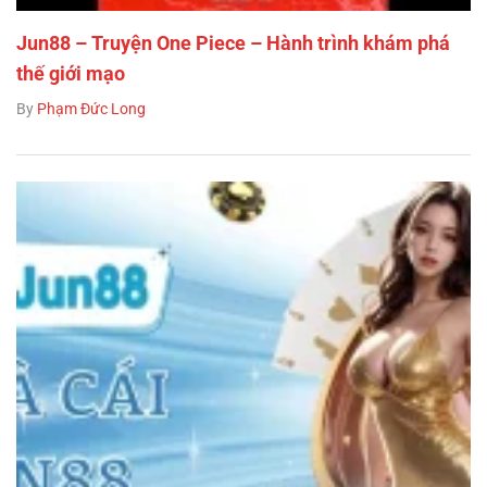
Jun88 – Truyện One Piece – Hành trình khám phá
thế giới mạo
By
Phạm Đức Long