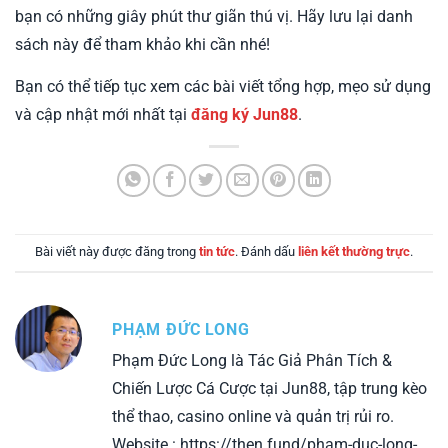
bạn có những giây phút thư giãn thú vị. Hãy lưu lại danh
sách này để tham khảo khi cần nhé!
Bạn có thể tiếp tục xem các bài viết tổng hợp, mẹo sử dụng
và cập nhật mới nhất tại
đăng ký Jun88
.
Bài viết này được đăng trong
tin tức
. Đánh dấu
liên kết thường trực
.
PHẠM ĐỨC LONG
Phạm Đức Long là Tác Giả Phân Tích &
Chiến Lược Cá Cược tại Jun88, tập trung kèo
thể thao, casino online và quản trị rủi ro.
Website : https://then.fund/pham-duc-long-