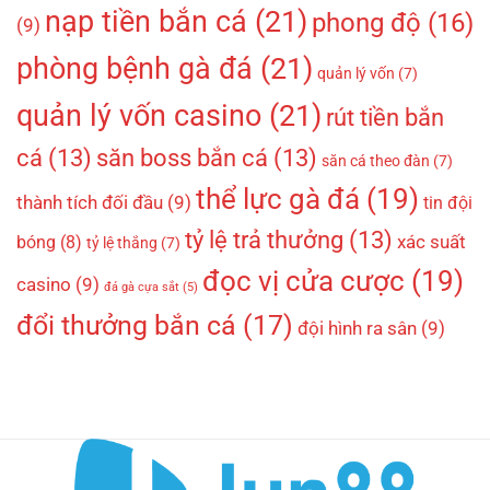
nạp tiền bắn cá
(21)
phong độ
(16)
(9)
phòng bệnh gà đá
(21)
quản lý vốn
(7)
quản lý vốn casino
(21)
rút tiền bắn
cá
(13)
săn boss bắn cá
(13)
săn cá theo đàn
(7)
thể lực gà đá
(19)
thành tích đối đầu
(9)
tin đội
tỷ lệ trả thưởng
(13)
xác suất
bóng
(8)
tỷ lệ thắng
(7)
đọc vị cửa cược
(19)
casino
(9)
đá gà cựa sắt
(5)
đổi thưởng bắn cá
(17)
đội hình ra sân
(9)