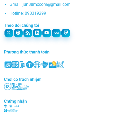
Gmail: jun88mxcom@
gmail.com
Hotline: 098319299
Theo dõi chúng tôi
Phương thức thanh toán
Chơi có trách nhiệm
Chứng nhận