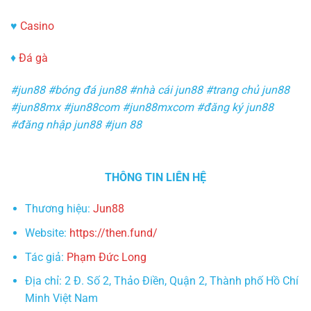
♥
Casino
♦
Đá gà
#jun88 #bóng đá jun88 #nhà cái jun88 #trang chủ jun88
#jun88mx #jun88com #jun88mxcom #đăng ký jun88
#đăng nhập jun88 #jun 88
THÔNG TIN LIÊN HỆ
Thương hiệu:
Jun88
Website:
https://then.fund/
Tác giả:
Phạm Đức Long
Địa chỉ: 2 Đ. Số 2, Thảo Điền, Quận 2, Thành phố Hồ Chí
Minh Việt Nam