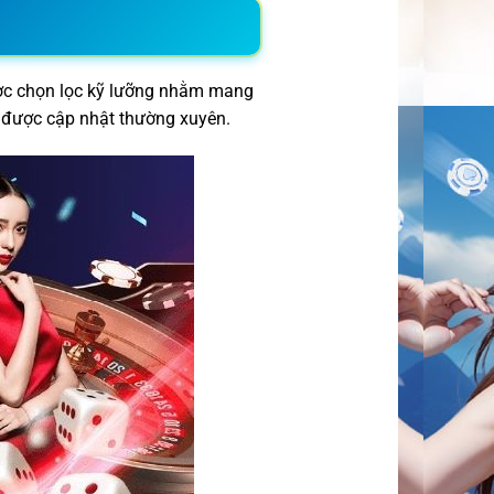
được chọn lọc kỹ lưỡng nhằm mang
n được cập nhật thường xuyên.