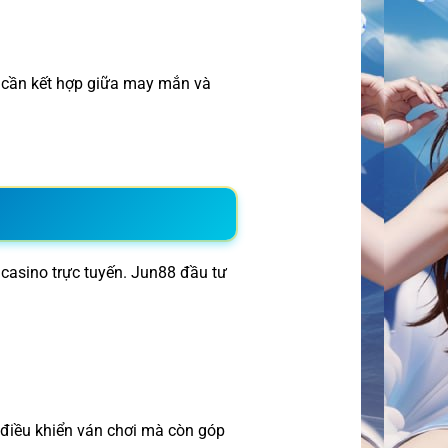
i cần kết hợp giữa may mắn và
 casino trực tuyến. Jun88 đầu tư
ỉ điều khiển ván chơi mà còn góp