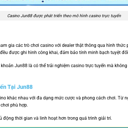
Casino Jun88 được phát triển theo mô hình casino trực tuyến
am gia các trò chơi casino với dealer thật thông qua hình thức p
c đều được ghi hình công khai, đảm bảo tính minh bạch tuyệt đối
 khoản Jun88 là có thể trải nghiệm casino trực tuyến mà không
yến Tại Jun88
sino khác nhau với đa dạng mức cược và phong cách chơi. Từ n
 chơi phù hợp.
động thời gian và linh hoạt hơn trong quá trình giải trí.