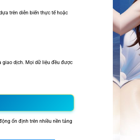
dựa trên diễn biến thực tế hoặc
giao dịch. Mọi dữ liệu đều được
 động ổn định trên nhiều nền tảng