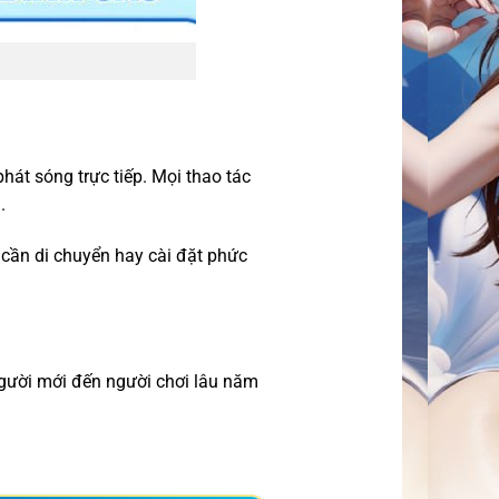
hát sóng trực tiếp. Mọi thao tác
.
 cần di chuyển hay cài đặt phức
gười mới đến người chơi lâu năm