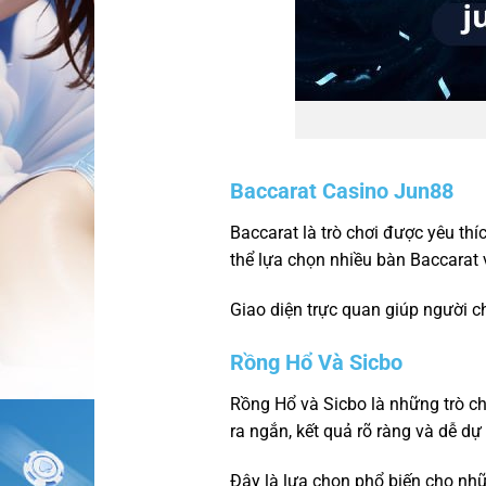
Baccarat Casino Jun88
Baccarat là trò chơi được yêu thí
thể lựa chọn nhiều bàn Baccarat
Giao diện trực quan giúp người ch
Rồng Hổ Và Sicbo
Rồng Hổ và Sicbo là những trò ch
ra ngắn, kết quả rõ ràng và dễ dự
Đây là lựa chọn phổ biến cho nhữ