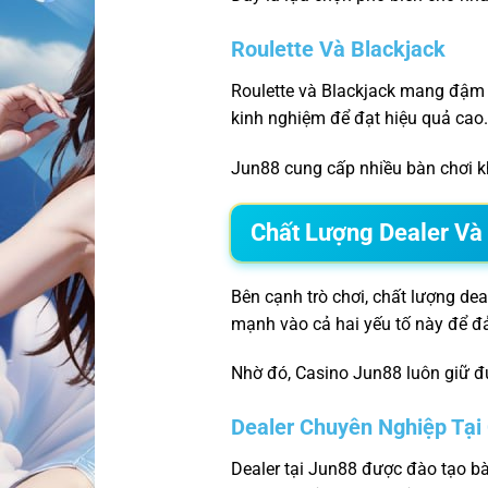
Roulette Và Blackjack
Roulette và Blackjack mang đậm 
kinh nghiệm để đạt hiệu quả cao.
Jun88 cung cấp nhiều bàn chơi kh
Chất Lượng Dealer Và
Bên cạnh trò chơi, chất lượng dea
mạnh vào cả hai yếu tố này để đ
Nhờ đó, Casino Jun88 luôn giữ đ
Dealer Chuyên Nghiệp Tại
Dealer tại Jun88 được đào tạo bà