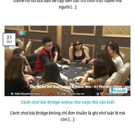
Game nổ hũ lừa đảo đề cập đến các trò chơi trực tuyến mà
người [...]
21
Th1
Cách chơi bài Bridge online cho cược thủ cần biết
Cách chơi bài Bridge không chỉ đơn thuần là ghi nhớ luật lệ mà
còn [...]