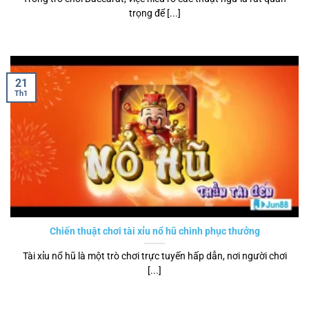
trọng để [...]
21
Th1
Chiến thuật chơi tài xỉu nổ hũ chinh phục thưởng
Tài xỉu nổ hũ là một trò chơi trực tuyến hấp dẫn, nơi người chơi
[...]