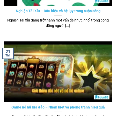
Nghiện Tài Xỉu – Dấu hiệu và hệ lụy trong cuộc sống
Nghiện Tài Xỉu đang trở thành một vấn đề nhức nhối trong cộng
đồng người [...]
21
Th1
Game nổ hũ lừa đảo – Nhận biết và phòng tránh hiệu quả