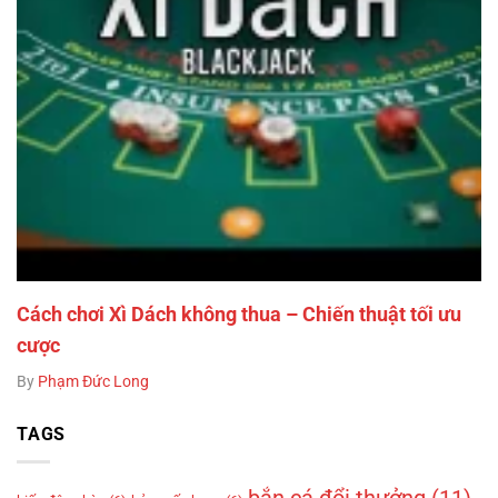
Cách chơi Xì Dách không thua – Chiến thuật tối ưu
cược
By
Phạm Đức Long
TAGS