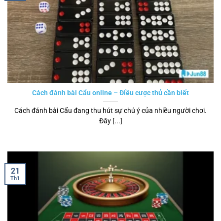
Cách đánh bài Cẩu online – Điều cược thủ cần biết
Cách đánh bài Cẩu đang thu hút sự chú ý của nhiều người chơi.
Đây [...]
21
Th1