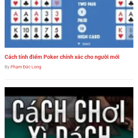
Cách tính điểm Poker chính xác cho người mới
By
Phạm Đức Long