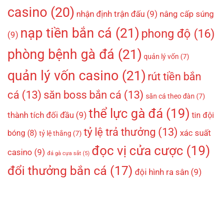
casino
(20)
nhận định trận đấu
(9)
nâng cấp súng
nạp tiền bắn cá
(21)
phong độ
(16)
(9)
phòng bệnh gà đá
(21)
quản lý vốn
(7)
quản lý vốn casino
(21)
rút tiền bắn
cá
(13)
săn boss bắn cá
(13)
săn cá theo đàn
(7)
thể lực gà đá
(19)
thành tích đối đầu
(9)
tin đội
tỷ lệ trả thưởng
(13)
xác suất
bóng
(8)
tỷ lệ thắng
(7)
đọc vị cửa cược
(19)
casino
(9)
đá gà cựa sắt
(5)
đổi thưởng bắn cá
(17)
đội hình ra sân
(9)