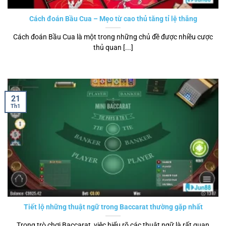
Cách đoán Bầu Cua – Mẹo từ cao thủ tăng tỉ lệ thắng
Cách đoán Bầu Cua là một trong những chủ đề được nhiều cược
thủ quan [...]
21
Th1
Tiết lộ những thuật ngữ trong Baccarat thường gặp nhất
Trong trò chơi Baccarat, việc hiểu rõ các thuật ngữ là rất quan