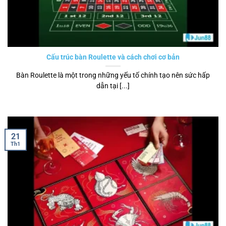
Cấu trúc bàn Roulette và cách chơi cơ bản
Bàn Roulette là một trong những yếu tố chính tạo nên sức hấp
dẫn tại [...]
21
Th1