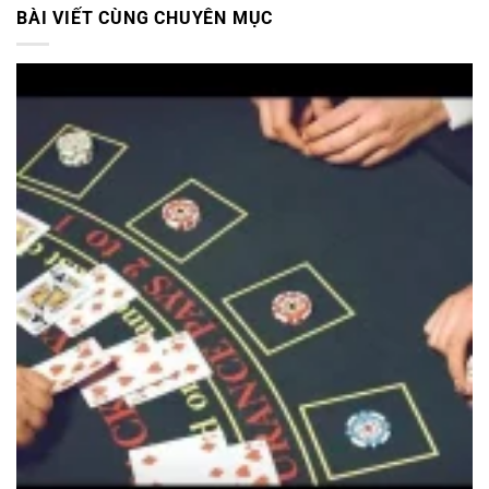
BÀI VIẾT CÙNG CHUYÊN MỤC