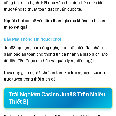
công bố minh bạch. Kết quả ván chơi dựa trên diễn biến
thực tế hoặc thuật toán đạt chuẩn quốc tế.
Người chơi có thể yên tâm tham gia mà không lo bị can
thiệp kết quả.
Bảo Mật Thông Tin Người Chơi
Jun88 áp dụng các công nghệ bảo mật hiện đại nhằm
đảm bảo an toàn cho thông tin cá nhân và giao dịch. Mọi
dữ liệu đều được mã hóa và quản lý nghiêm ngặt.
Điều này giúp người chơi an tâm khi trải nghiệm casino
trực tuyến trong thời gian dài.
Trải Nghiệm Casino Jun88 Trên Nhiều
Thiết Bị