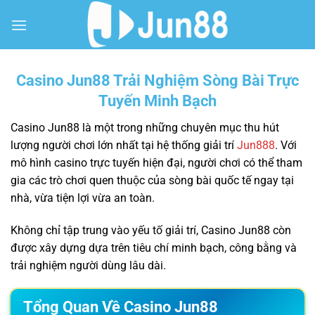
Bỏ
qua
nội
dung
Casino Jun88 Trải Nghiệm Sòng Bài Trực
Tuyến Minh Bạch
Casino Jun88 là một trong những chuyên mục thu hút
lượng người chơi lớn nhất tại hệ thống giải trí
Jun888
. Với
mô hình casino trực tuyến hiện đại, người chơi có thể tham
gia các trò chơi quen thuộc của sòng bài quốc tế ngay tại
nhà, vừa tiện lợi vừa an toàn.
Không chỉ tập trung vào yếu tố giải trí, Casino Jun88 còn
được xây dựng dựa trên tiêu chí minh bạch, công bằng và
trải nghiệm người dùng lâu dài.
Tổng Quan Về Casino Jun88