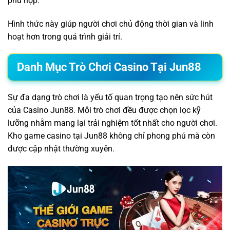
phù hợp.
Hình thức này giúp người chơi chủ động thời gian và linh
hoạt hơn trong quá trình giải trí.
Danh Mục Trò Chơi Casino Tại Jun88
Sự đa dạng trò chơi là yếu tố quan trọng tạo nên sức hút
của Casino Jun88. Mỗi trò chơi đều được chọn lọc kỹ
lưỡng nhằm mang lại trải nghiệm tốt nhất cho người chơi.
Kho game casino tại Jun88 không chỉ phong phú mà còn
được cập nhật thường xuyên.