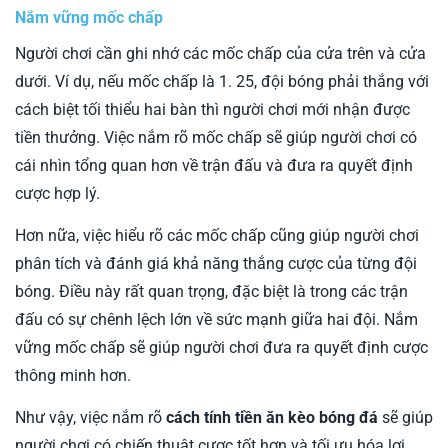
Nắm vững mốc chấp
Người chơi cần ghi nhớ các mốc chấp của cửa trên và cửa
dưới. Ví dụ, nếu mốc chấp là 1. 25, đội bóng phải thắng với
cách biệt tối thiểu hai bàn thì người chơi mới nhận được
tiền thưởng. Việc nắm rõ mốc chấp sẽ giúp người chơi có
cái nhìn tổng quan hơn về trận đấu và đưa ra quyết định
cược hợp lý.
Hơn nữa, việc hiểu rõ các mốc chấp cũng giúp người chơi
phân tích và đánh giá khả năng thắng cược của từng đội
bóng. Điều này rất quan trọng, đặc biệt là trong các trận
đấu có sự chênh lệch lớn về sức mạnh giữa hai đội. Nắm
vững mốc chấp sẽ giúp người chơi đưa ra quyết định cược
thông minh hơn.
Như vậy, việc nắm rõ
cách tính tiền ăn kèo bóng đá
sẽ giúp
người chơi có chiến thuật cược tốt hơn và tối ưu hóa lợi