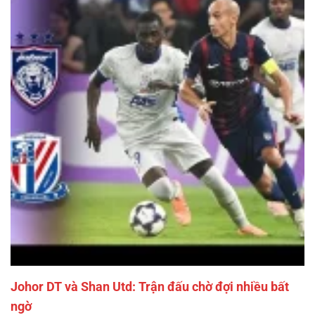
Johor DT và Shan Utd: Trận đấu chờ đợi nhiều bất
ngờ