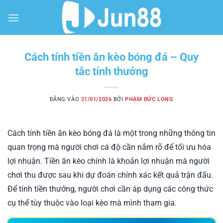
Bỏ
qua
nội
dung
Cách tính tiền ăn kèo bóng đá – Quy
tắc tính thưởng
ĐĂNG VÀO
21/01/2026
BỞI
PHẠM ĐỨC LONG
Cách tính tiền ăn kèo bóng đá là một trong những thông tin
quan trọng mà người chơi cá độ cần nắm rõ để tối ưu hóa
lợi nhuận. Tiền ăn kèo chính là khoản lợi nhuận mà người
chơi thu được sau khi dự đoán chính xác kết quả trận đấu.
Để tính tiền thưởng, người chơi cần áp dụng các công thức
cụ thể tùy thuộc vào loại kèo mà mình tham gia.