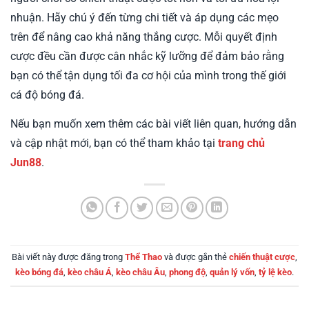
nhuận. Hãy chú ý đến từng chi tiết và áp dụng các mẹo
trên để nâng cao khả năng thắng cược. Mỗi quyết định
cược đều cần được cân nhắc kỹ lưỡng để đảm bảo rằng
bạn có thể tận dụng tối đa cơ hội của mình trong thế giới
cá độ bóng đá.
Nếu bạn muốn xem thêm các bài viết liên quan, hướng dẫn
và cập nhật mới, bạn có thể tham khảo tại
trang chủ
Jun88
.
Bài viết này được đăng trong
Thể Thao
và được gắn thẻ
chiến thuật cược
,
kèo bóng đá
,
kèo châu Á
,
kèo châu Âu
,
phong độ
,
quản lý vốn
,
tỷ lệ kèo
.