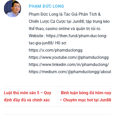
PHẠM ĐỨC LONG
Phạm Đức Long là Tác Giả Phân Tích &
Chiến Lược Cá Cược tại Jun88, tập trung kèo
thể thao, casino online và quản trị rủi ro.
Website : https://then.fund/pham-duc-long-
tac-gia-jun88/ Hồ sơ:
https://x.com/phamduclongg
https://www.youtube.com/@phamduclongg
https://www.linkedin.com/in/phamduclong/
https://medium.com/@phamduclongg/about
Luật thủ môn sân 5 – Quy
Bình luận bóng đá hôm nay
định đầy đủ và chính xác
– Chuyên mục hot tại Jun88