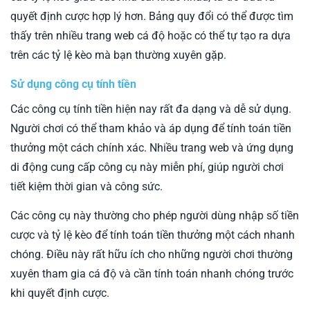
quyết định cược hợp lý hơn. Bảng quy đổi có thể được tìm
thấy trên nhiều trang web cá độ hoặc có thể tự tạo ra dựa
trên các tỷ lệ kèo mà bạn thường xuyên gặp.
Sử dụng công cụ tính tiền
Các công cụ tính tiền hiện nay rất đa dạng và dễ sử dụng.
Người chơi có thể tham khảo và áp dụng để tính toán tiền
thưởng một cách chính xác. Nhiều trang web và ứng dụng
di động cung cấp công cụ này miễn phí, giúp người chơi
tiết kiệm thời gian và công sức.
Các công cụ này thường cho phép người dùng nhập số tiền
cược và tỷ lệ kèo để tính toán tiền thưởng một cách nhanh
chóng. Điều này rất hữu ích cho những người chơi thường
xuyên tham gia cá độ và cần tính toán nhanh chóng trước
khi quyết định cược.