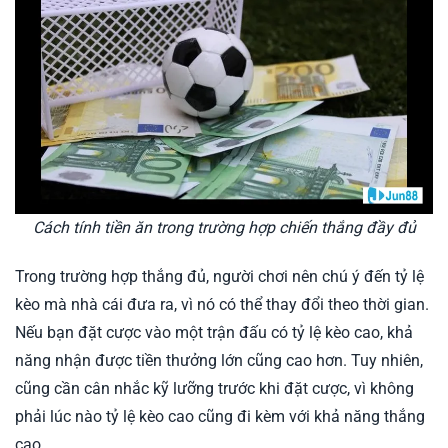
Cách tính tiền ăn trong trường hợp chiến thắng đầy đủ
Trong trường hợp thắng đủ, người chơi nên chú ý đến tỷ lệ
kèo mà nhà cái đưa ra, vì nó có thể thay đổi theo thời gian.
Nếu bạn đặt cược vào một trận đấu có tỷ lệ kèo cao, khả
năng nhận được tiền thưởng lớn cũng cao hơn. Tuy nhiên,
cũng cần cân nhắc kỹ lưỡng trước khi đặt cược, vì không
phải lúc nào tỷ lệ kèo cao cũng đi kèm với khả năng thắng
cao.