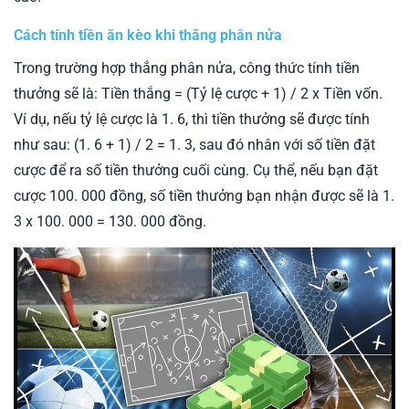
Cách tính tiền ăn kèo khi thắng phân nửa
Trong trường hợp thắng phân nửa, công thức tính tiền
thưởng sẽ là: Tiền thắng = (Tỷ lệ cược + 1) / 2 x Tiền vốn.
Ví dụ, nếu tỷ lệ cược là 1. 6, thì tiền thưởng sẽ được tính
như sau: (1. 6 + 1) / 2 = 1. 3, sau đó nhân với số tiền đặt
cược để ra số tiền thưởng cuối cùng. Cụ thể, nếu bạn đặt
cược 100. 000 đồng, số tiền thưởng bạn nhận được sẽ là 1.
3 x 100. 000 = 130. 000 đồng.