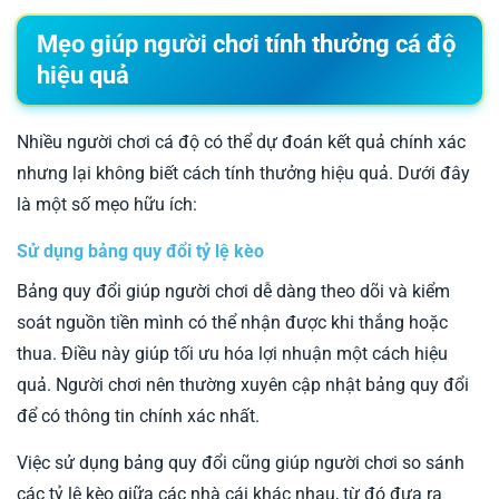
Mẹo giúp người chơi tính thưởng cá độ
hiệu quả
Nhiều người chơi cá độ có thể dự đoán kết quả chính xác
nhưng lại không biết cách tính thưởng hiệu quả. Dưới đây
là một số mẹo hữu ích:
Sử dụng bảng quy đổi tỷ lệ kèo
Bảng quy đổi giúp người chơi dễ dàng theo dõi và kiểm
soát nguồn tiền mình có thể nhận được khi thắng hoặc
thua. Điều này giúp tối ưu hóa lợi nhuận một cách hiệu
quả. Người chơi nên thường xuyên cập nhật bảng quy đổi
để có thông tin chính xác nhất.
Việc sử dụng bảng quy đổi cũng giúp người chơi so sánh
các tỷ lệ kèo giữa các nhà cái khác nhau, từ đó đưa ra