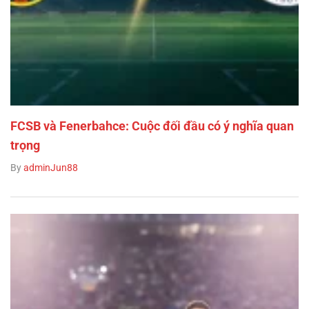
FCSB và Fenerbahce: Cuộc đối đầu có ý nghĩa quan
trọng
By
adminJun88