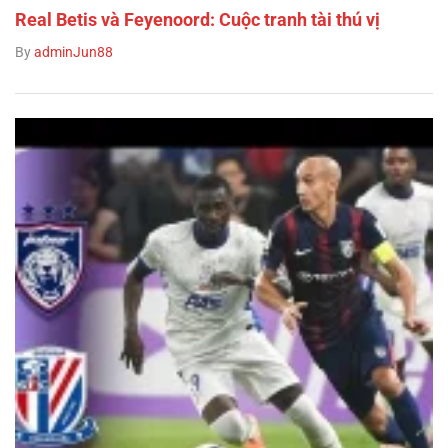
Real Betis và Feyenoord: Cuộc tranh tài thú vị
By
adminJun88