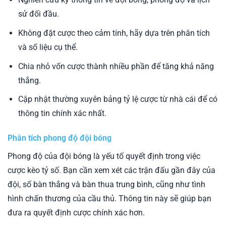
sử đối đầu.
Không đặt cược theo cảm tính, hãy dựa trên phân tích
và số liệu cụ thể.
Chia nhỏ vốn cược thành nhiều phần để tăng khả năng
thắng.
Cập nhật thường xuyên bảng tỷ lệ cược từ nhà cái để có
thông tin chính xác nhất.
Phân tích phong độ đội bóng
Phong độ của đội bóng là yếu tố quyết định trong việc
cược kèo tỷ số. Bạn cần xem xét các trận đấu gần đây của
đội, số bàn thắng và bàn thua trung bình, cũng như tình
hình chấn thương của cầu thủ. Thông tin này sẽ giúp bạn
đưa ra quyết định cược chính xác hơn.