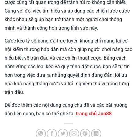
cược cũng rất quan trọng để tránh rủi ro không cần thiết.
Cùng với đó, việc tìm hiểu và áp dụng các chiến lược cược
khác nhau sẽ giúp bạn trở thành một người chơi thông
minh và thành công hơn trong lĩnh vực này.
Cược kèo tỷ số bóng đá trực tuyến không chỉ mang lại cơ
hội kiếm thưởng hấp dẫn mà còn giúp người chơi nâng cao
hiểu biết về trận đấu và các chiến thuật cược. Bằng cách
nắm vững các loại kèo và quy trình đặt cược, bạn sẽ tự tin
hơn trong việc đưa ra những quyết định đúng đắn, tối ưu
hóa khả năng thắng cược và trải nghiệm thú vị trong từng
trận đấu.
Để đọc thêm các nội dung cùng chủ đề và các bài hướng
dẫn liên quan, bạn có thể ghé tại
trang chủ Jun88
.