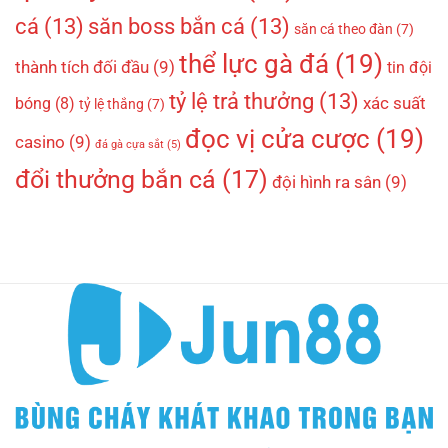
cá
(13)
săn boss bắn cá
(13)
săn cá theo đàn
(7)
thể lực gà đá
(19)
thành tích đối đầu
(9)
tin đội
tỷ lệ trả thưởng
(13)
xác suất
bóng
(8)
tỷ lệ thắng
(7)
đọc vị cửa cược
(19)
casino
(9)
đá gà cựa sắt
(5)
đổi thưởng bắn cá
(17)
đội hình ra sân
(9)