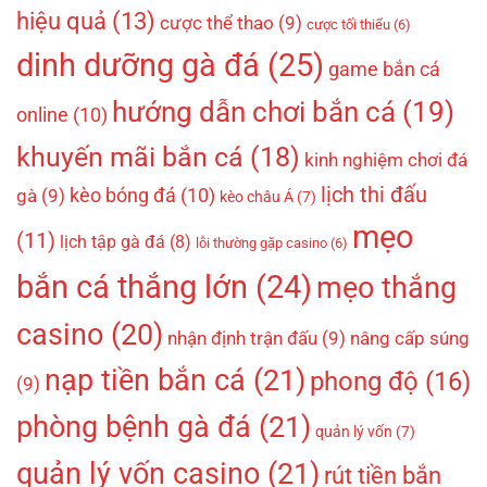
hiệu quả
(13)
cược thể thao
(9)
cược tối thiểu
(6)
dinh dưỡng gà đá
(25)
game bắn cá
hướng dẫn chơi bắn cá
(19)
online
(10)
khuyến mãi bắn cá
(18)
kinh nghiệm chơi đá
lịch thi đấu
kèo bóng đá
(10)
gà
(9)
kèo châu Á
(7)
mẹo
(11)
lịch tập gà đá
(8)
lỗi thường gặp casino
(6)
bắn cá thắng lớn
(24)
mẹo thắng
casino
(20)
nhận định trận đấu
(9)
nâng cấp súng
nạp tiền bắn cá
(21)
phong độ
(16)
(9)
phòng bệnh gà đá
(21)
quản lý vốn
(7)
quản lý vốn casino
(21)
rút tiền bắn