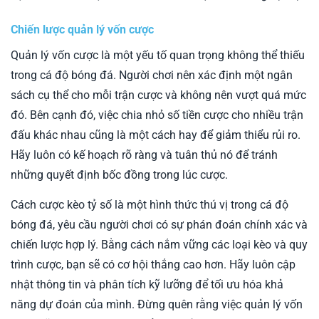
Chiến lược quản lý vốn cược
Quản lý vốn cược là một yếu tố quan trọng không thể thiếu
trong cá độ bóng đá. Người chơi nên xác định một ngân
sách cụ thể cho mỗi trận cược và không nên vượt quá mức
đó. Bên cạnh đó, việc chia nhỏ số tiền cược cho nhiều trận
đấu khác nhau cũng là một cách hay để giảm thiểu rủi ro.
Hãy luôn có kế hoạch rõ ràng và tuân thủ nó để tránh
những quyết định bốc đồng trong lúc cược.
Cách cược kèo tỷ số là một hình thức thú vị trong cá độ
bóng đá, yêu cầu người chơi có sự phán đoán chính xác và
chiến lược hợp lý. Bằng cách nắm vững các loại kèo và quy
trình cược, bạn sẽ có cơ hội thắng cao hơn. Hãy luôn cập
nhật thông tin và phân tích kỹ lưỡng để tối ưu hóa khả
năng dự đoán của mình. Đừng quên rằng việc quản lý vốn