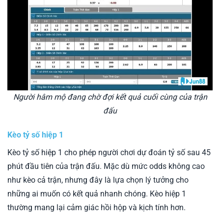
Người hâm mộ đang chờ đợi kết quả cuối cùng của trận
đấu
Kèo tỷ số hiệp 1
Kèo tỷ số hiệp 1 cho phép người chơi dự đoán tỷ số sau 45
phút đầu tiên của trận đấu. Mặc dù mức odds không cao
như kèo cả trận, nhưng đây là lựa chọn lý tưởng cho
những ai muốn có kết quả nhanh chóng. Kèo hiệp 1
thường mang lại cảm giác hồi hộp và kịch tính hơn.