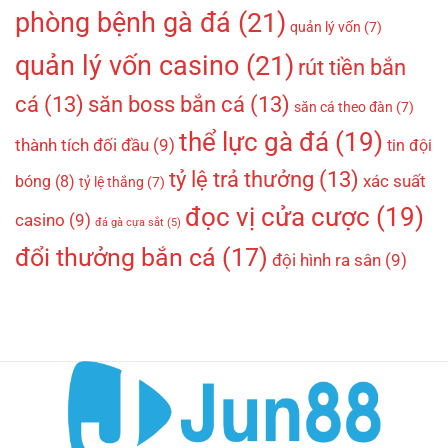
phòng bệnh gà đá
(21)
quản lý vốn
(7)
quản lý vốn casino
(21)
rút tiền bắn
cá
(13)
săn boss bắn cá
(13)
săn cá theo đàn
(7)
thể lực gà đá
(19)
thành tích đối đầu
(9)
tin đội
tỷ lệ trả thưởng
(13)
xác suất
bóng
(8)
tỷ lệ thắng
(7)
đọc vị cửa cược
(19)
casino
(9)
đá gà cựa sắt
(5)
đổi thưởng bắn cá
(17)
đội hình ra sân
(9)