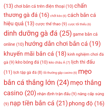
chấn
(13)
chơi bắn cá trên điện thoại
(10)
thương gà đá
(16)
cách bắn cá
chốt kèo
(6)
hiệu quả
(13)
cược thể thao
(9)
cược tối thiểu
(6)
dinh dưỡng gà đá
(25)
game bắn cá
hướng dẫn chơi bắn cá
(19)
online
(10)
khuyến mãi bắn cá
(18)
kinh nghiệm chơi đá
lịch thi đấu
kèo bóng đá
(10)
gà
(9)
kèo châu Á
(7)
mẹo
(11)
lịch tập gà đá
(8)
lỗi thường gặp casino
(6)
bắn cá thắng lớn
(24)
mẹo thắng
casino
(20)
nhận định trận đấu
(9)
nâng cấp súng
nạp tiền bắn cá
(21)
phong độ
(16)
(9)