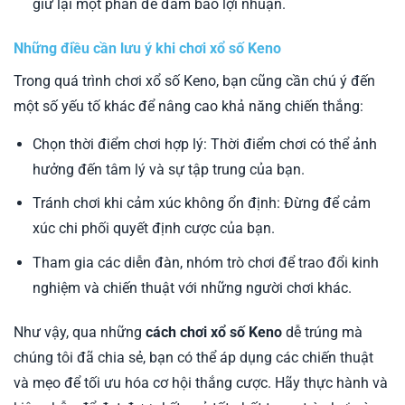
giữ lại một phần để đảm bảo lợi nhuận.
Những điều cần lưu ý khi chơi xổ số Keno
Trong quá trình chơi xổ số Keno, bạn cũng cần chú ý đến
một số yếu tố khác để nâng cao khả năng chiến thắng:
Chọn thời điểm chơi hợp lý: Thời điểm chơi có thể ảnh
hưởng đến tâm lý và sự tập trung của bạn.
Tránh chơi khi cảm xúc không ổn định: Đừng để cảm
xúc chi phối quyết định cược của bạn.
Tham gia các diễn đàn, nhóm trò chơi để trao đổi kinh
nghiệm và chiến thuật với những người chơi khác.
Như vậy, qua những
cách chơi xổ số Keno
dễ trúng mà
chúng tôi đã chia sẻ, bạn có thể áp dụng các chiến thuật
và mẹo để tối ưu hóa cơ hội thắng cược. Hãy thực hành và