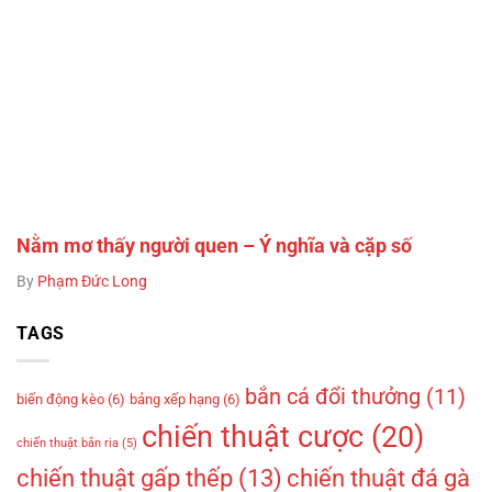
Nằm mơ thấy người quen – Ý nghĩa và cặp số
By
Phạm Đức Long
TAGS
bắn cá đổi thưởng
(11)
biến động kèo
(6)
bảng xếp hạng
(6)
chiến thuật cược
(20)
chiến thuật bắn ria
(5)
chiến thuật gấp thếp
(13)
chiến thuật đá gà