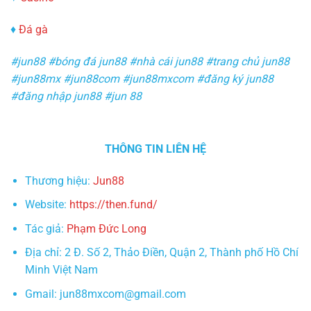
♦
Đá gà
#jun88 #bóng đá jun88 #nhà cái jun88 #trang chủ jun88
#jun88mx #jun88com #jun88mxcom #đăng ký jun88
#đăng nhập jun88 #jun 88
THÔNG TIN LIÊN HỆ
Thương hiệu:
Jun88
Website:
https://then.fund/
Tác giả:
Phạm Đức Long
Địa chỉ: 2 Đ. Số 2, Thảo Điền, Quận 2, Thành phố Hồ Chí
Minh Việt Nam
Gmail: jun88mxcom@
gmail.com