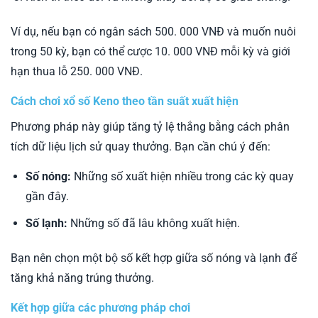
Ví dụ, nếu bạn có ngân sách 500. 000 VNĐ và muốn nuôi
trong 50 kỳ, bạn có thể cược 10. 000 VNĐ mỗi kỳ và giới
hạn thua lỗ 250. 000 VNĐ.
Cách chơi xổ số Keno theo tần suất xuất hiện
Phương pháp này giúp tăng tỷ lệ thắng bằng cách phân
tích dữ liệu lịch sử quay thưởng. Bạn cần chú ý đến:
Số nóng:
Những số xuất hiện nhiều trong các kỳ quay
gần đây.
Số lạnh:
Những số đã lâu không xuất hiện.
Bạn nên chọn một bộ số kết hợp giữa số nóng và lạnh để
tăng khả năng trúng thưởng.
Kết hợp giữa các phương pháp chơi